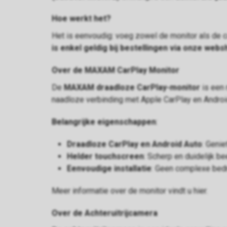
Hoe werkt het?
Het is eenvoudig: voeg zowel de monitor als de 
is enkel geldig bij bestellingen via onze web
Over de MAXAM CarPlay Monitor
De
MAXAM draadloze CarPlay-monitor
is een 
naadloze verbinding met Apple CarPlay en Android
Belangrijke eigenschappen
:
Draadloze CarPlay en Android Auto
: Geni
Helder touchscreen
: Scherp en duidelijk bee
Eenvoudige installatie
: Geen complexe bedr
Meer informatie over de monitor vindt u
hier
.
Over de Achteruitrijcamera