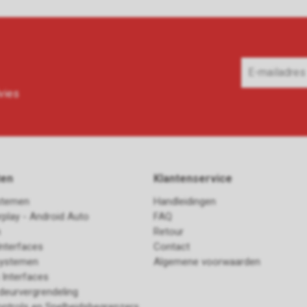
vies
ten
Klantenservice
stemen
Handleidingen
rplay - Android Auto
FAQ
n
Retour
nterfaces
Contact
ystemen
Algemene voorwaarden
Interfaces
deurvergrendeling