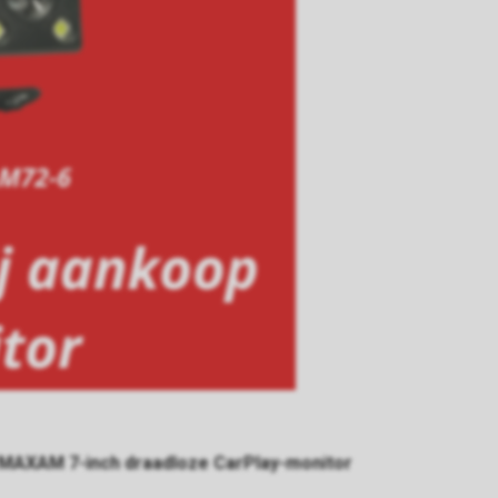
MAXAM 7-inch draadloze CarPlay-monitor