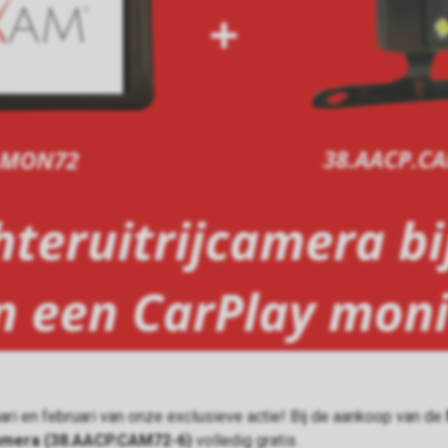
anuari en februari van onze exclusieve actie! Bij de aankoop van de
camera (38.AACP.CAM72-6)
volledig gratis.