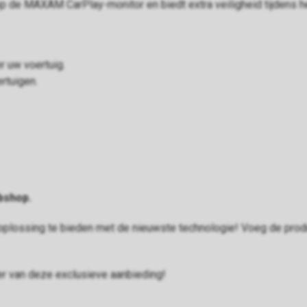
op de MAXAM CarPlay-monitor en biedt extra veiligheid tijdens he
er uw voertuig.
rtuigen.
ebshop.
oplossing te bieden met de nieuwste technologie! Voeg de prod
r van deze exclusieve aanbieding!