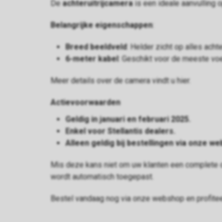
De
achteruitrijcamera
is een ideale aanvulling 
Belangrijke eigenschappen
:
Breed beeldveld
: Helder zicht op alles acht
6-meter kabel
: Geschikt voor de meeste voe
Meer details over de camera vindt u
hier
.
Actievoorwaarden
Geldig in januari en februari 2025.
Enkel voor Stellantis dealers.
Alleen geldig bij bestellingen via onze w
Mis deze kans niet om uw klanten een complete 
wordt automatisch toegepast.
Bestel vandaag nog via onze webshop en profitee