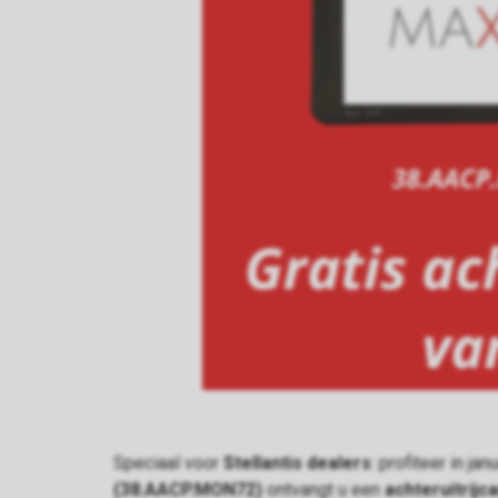
Speciaal voor
Stellantis dealers
: profiteer in j
(38.AACP.MON72)
ontvangt u een
achteruitrij