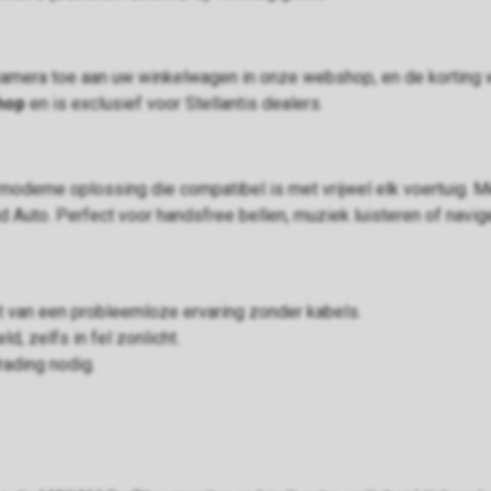
camera toe aan uw winkelwagen in onze webshop, en de korting 
shop
en is exclusief voor Stellantis dealers.
moderne oplossing die compatibel is met vrijwel elk voertuig. 
 Auto. Perfect voor handsfree bellen, muziek luisteren of navig
et van een probleemloze ervaring zonder kabels.
ld, zelfs in fel zonlicht.
ading nodig.