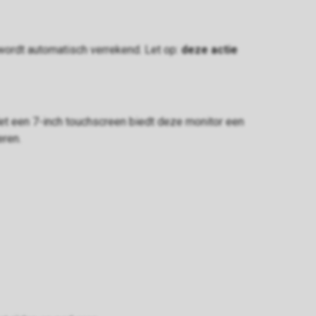
wordt automatisch verrekend. Let op:
deze actie
Met een 7-inch touchscreen biedt deze monitor een
eren.