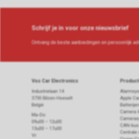
Schrijf je in voor onze nieuwsbrief
Ontvang de beste aanbiedingen en persoonlijk ad
Vos Car Electronics
Produc
Industrielaan 14
Alarmsy
3730 Bilzen-Hoeselt
Apple Ca
België
Batterije
Camera I
Ma-Do:
Cameras
09u00 – 12u00
CAN-bus 
13u00 – 17u00
Centrale 
Vr: