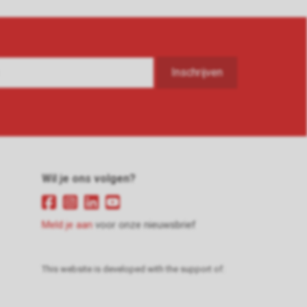
Wil je ons volgen?
Meld je aan
voor onze nieuwsbrief
This website is developed with the support of: