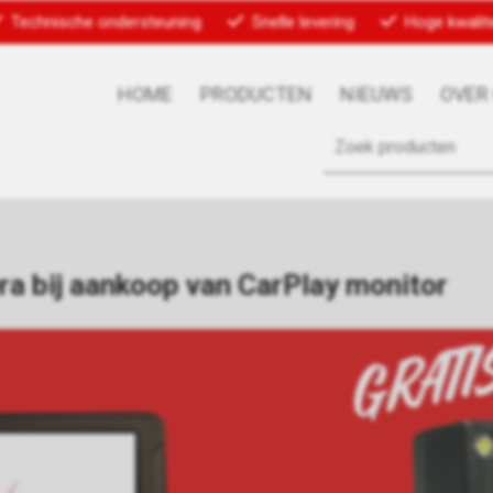
Technische ondersteuning
Snelle levering
Hoge kwalite
HOME
PRODUCTEN
NIEUWS
OVER
era bij aankoop van CarPlay monitor