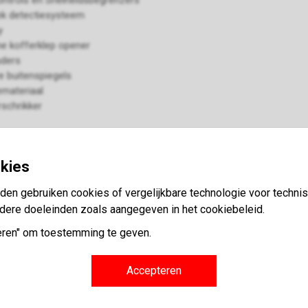
ontrols en Snelheidsbegrenzers
k detectiesysteem
y
he kofferklep opener
ders
e buitenspiegels
iemateriaal
schrikker
ensoren
okies
dal
rotectors
den gebruiken cookies of vergelijkbare technologie voor techni
Trace
dere doeleinden zoals aangegeven in het cookiebeleid.
d
ng
eren" om toestemming te geven.
 huurwagen
warming
Accepteren