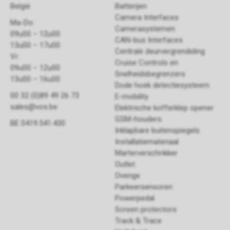
België
Batterijen
Camera Interfaces
Ma-Do:
Camerasystemen
09u00 – 12u00
CAN-bus Interfaces
13u00 – 17u00
Centrale deurvergrendeling
Vr:
Cruise Controls en
09u00 – 12u00
Snelheidsbegrenzers
13u00 – 16u00
Dode hoek detectiesysteem
00 32 (0)89 49 26 73
E-mobility
sales@vos.be
Elektrische kofferklep opener
GSM-houders
BE 0419.541.430
Inklapbare buitenspiegels
Installatiemateriaal
Marterverschrikker
Outlet
Overige
Parkeersensoren
Powerpedal
Screen protectors
Track & Trace