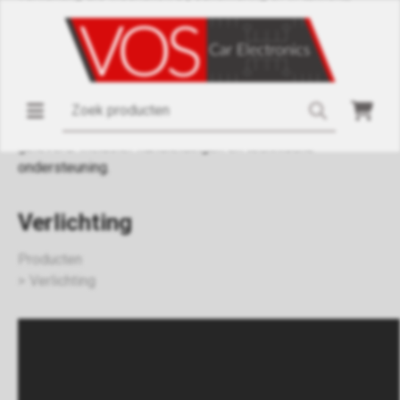
comfortverlichting die activeert bij het ontgrendelen of
vergrendelen van de auto, en dagrijverlichting voor extra
zichtbaarheid. Voor bestelwagens bieden we
interieurverlichting voor laadruimtes, zoals de LED natuurlijk
witte verlichting (57 cm, 4500 lumen). Alle producten zijn
eenvoudig te installeren, van hoge kwaliteit en worden snel
geleverd. Inclusief handleidingen en technische
ondersteuning.
Verlichting
Producten
Verlichting