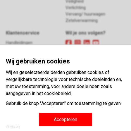
Veiligheid
Verlichting
Vervang/ huurwagen
Zetelverwarming
Klantenservice
Wil je ons volgen?
Handleidingen
FAQ
Meld je aan
voor onze
Retour
nieuwsbrief
Wij gebruiken cookies
Contact
Algemene voorwaarden
Wij en geselecteerde derden gebruiken cookies of
This website is developed with the
vergelijkbare technologie voor technische doeleinden en,
support of:
met uw toestemming, voor andere doeleinden zoals
aangegeven in het cookiebeleid.
Gebruik de knop "Accepteren" om toestemming te geven.
Accepteren
Afwijzen