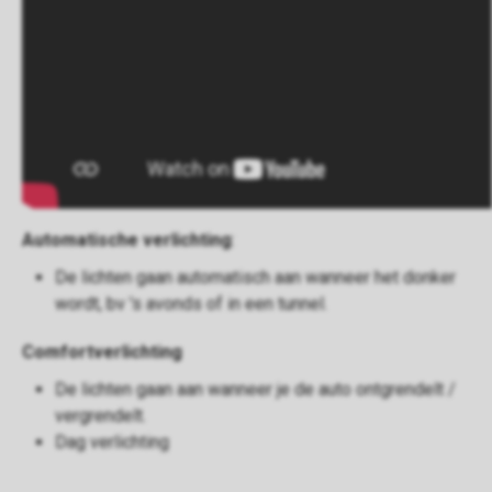
Automatische verlichting
:
De lichten gaan automatisch aan wanneer het donker
wordt, bv 's avonds of in een tunnel.
Comfortverlichting
De lichten gaan aan wanneer je de auto ontgrendelt /
vergrendelt.
Dag verlichting