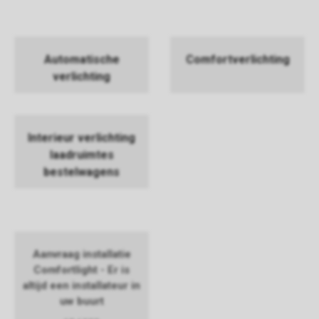
Automatische
Comfortverlichting
verlichting
Interieur verlichting
laadruimtes
bestelwagens
Aanvraag installatie
Comfortlight - Er is
altijd een installateur in
uw buurt