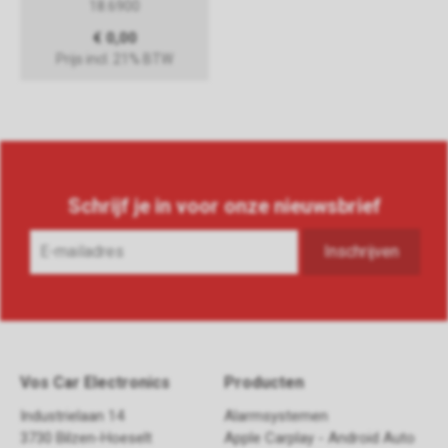
18.6900
€ 0,00
Prijs incl. 21% BTW
Schrijf je in voor onze nieuwsbrief
Vos Car Electronics
Producten
Industrielaan 14
Alarmsystemen
3730 Bilzen-Hoeselt
Apple Carplay - Android Auto