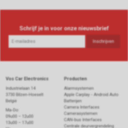
Schrijf je in voor onze nieuwsbrief
Vos Car Electronics
Producten
Industrielaan 14
Alarmsystemen
3730 Bilzen-Hoeselt
Apple Carplay - Android Auto
België
Batterijen
Camera Interfaces
Ma-Do:
Camerasystemen
09u00 – 12u00
CAN-bus Interfaces
13u00 – 17u00
Centrale deurvergrendeling