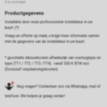
0 in voorraad
Productgegevens
Installatie door onze professionele installateur in uw
buurt. (*)
Vraag uw offerte op maat, u krijgt meer informatie samen
met de gegevens van de installateur in uw buurt.
* geschatte inbouwkosten afhankelijk van voertuigtype en
type (TT1 / TT2 / TT3 /TT4) : vanaf 300 € BTW incl.
(Exclusief verplaatsingskosten)
Nog vragen? Contacteer ons via
Whatsapp
,
mail
of
telefoon
. We helpen je graag verder!