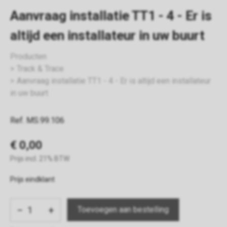
Aanvraag installatie TT1 - 4 - Er is
altijd een installateur in uw buurt
Producten
Track & Trace
Aanvraag installatie TT1 - 4 - Er is altijd een installateur
in uw buurt
Ref. MS.99.106
€ 0,00
Prijs incl. 21% BTW
Prijs eindklant
−
+