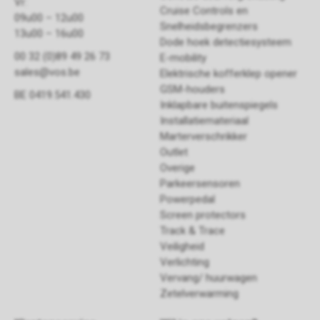
Vr:
Cruise Controls en
09u00 – 12u00
Snelheidsbegrenzers
13u00 – 16u00
Dode hoek detectiesysteem
00 32 (0)89 49 26 73
E-mobility
sales@vos.be
Elektrische kofferklep opener
GSM-houders
BE 0419.541.430
Inklapbare buitenspiegels
Installatiemateriaal
Marterverschrikker
Outlet
Overige
Parkeersensoren
Powerpedal
Screen protectors
Track & Trace
Veiligheid
Verlichting
Vervang/ huurwagen
Zetelverwarming