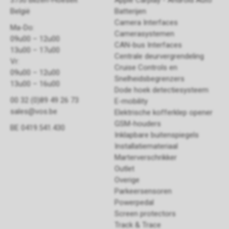
3730 Bilzen-Hoeselt
Apple Carplay - Android Auto
België
Batterijen
Camera Interfaces
Ma-Do:
Camerasystemen
09u00 – 12u00
CAN-bus Interfaces
13u00 – 17u00
Centrale deurvergrendeling
Vr:
Cruise Controls en
09u00 – 12u00
Snelheidsbegrenzers
13u00 – 16u00
Dode hoek detectiesysteem
00 32 (0)89 49 26 73
E-mobility
sales@vos.be
Elektrische kofferklep opener
GSM-houders
BE 0419.541.430
Inklapbare buitenspiegels
Installatiemateriaal
Marterverschrikker
Outlet
Overige
Parkeersensoren
Powerpedal
Screen protectors
Track & Trace