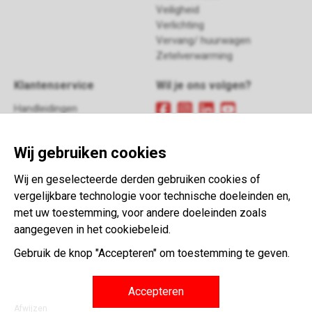
Veiligheid
Verlichting
Vervang/ huurwagen
Zetelverwarming
Klantenservice
Wil je ons volgen?
Handleidingen
FAQ
Meld je aan
voor onze
Retour
nieuwsbrief
Wij gebruiken cookies
Contact
Algemene voorwaarden
Wij en geselecteerde derden gebruiken cookies of
This website is developed with the
vergelijkbare technologie voor technische doeleinden en,
support of:
met uw toestemming, voor andere doeleinden zoals
aangegeven in het cookiebeleid.
Gebruik de knop "Accepteren" om toestemming te geven.
Accepteren
Afwijzen