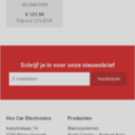
38.CAM.095N
€ 121,94
Prijs incl. 21% BTW
Schrijf je in voor onze nieuwsbrief
Vos Car Electronics
Producten
Industrielaan 14
Alarmsystemen