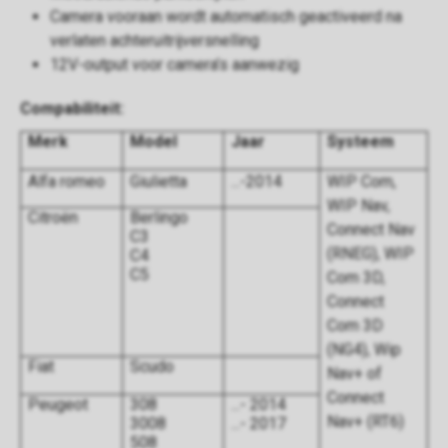
Camera vooraan wordt automatisch geactiveerd na
verlaten achteruitrijversnelling
12V-output voor camera’s aanwezig
Compabiliteit:
Merk
Model
Jaar
Systeem
Alfa romeo
Giulietta
...-2014
WIP Com,
WIP Nav,
Citroën
Berlingo
Connect Nav
C3
(RNEG), WIP
C4
C5
Com 3D,
Connect
Com 3D
(NG4), Wip
Fiat
Scudo
Nav+ of
Connect
Peugeot
308
...- 2014
Nav+ (RT6)
3008
...- 2017
508