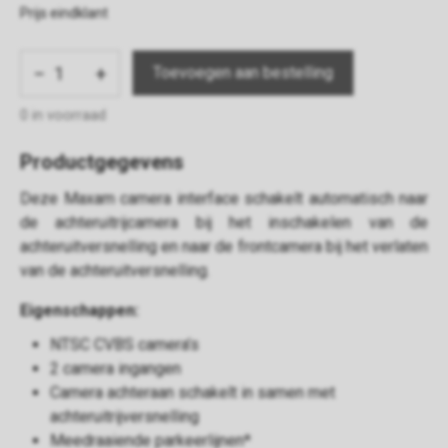
Prijs eindklant
−
+
0 in voorraad
Productgegevens
Deze Maxam camera interface schakelt automatisch naar
de achteruitrijcamera bij het inschakelen van de
achteruitversnelling en naar de frontcamera bij het verlaten
van de achteruitversnelling.
Eigenschappen:
NTSC CVBS camera’s
2 camera ingangen
Camera achteraan schakelt in samen met
achteruitrijversnelling
Meedraaiende parkeerlijnen*