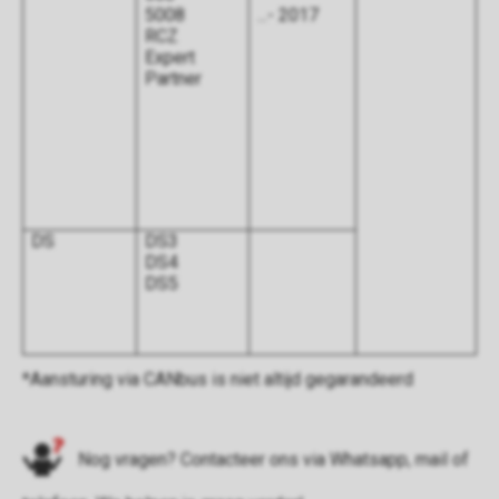
5008
...- 2017
RCZ
Expert
Partner
DS
DS3
DS4
DS5
*Aansturing via CANbus is niet altijd gegarandeerd
Nog vragen? Contacteer ons via
Whatsapp
,
mail
of