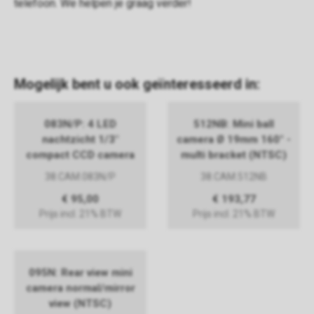
telefoon
. We helpen je graag verder!
Mogelijk bent u ook geïnteresseerd in:
083N/P: 4 LED
512NB: Mini ball
nachtzicht 1/3"
camera Ø 19mm 160° -
compact CCD camera
multi bracket (NTSC)
38.CAM.083N/P
38.CAM.512NB
€ 95,00
€ 193,77
Prijs incl. 21% BTW
Prijs incl. 21% BTW
095N: Rear view mini
camera normal/mirror
view (NTSC)