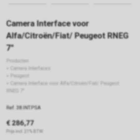
Camera Interface voor
Alfa/Citroën/Fiat/ Peugeot RNEG
7"
Producten
Camera Interfaces
Peugeot
Camera Interface voor Alfa/Citroën/Fiat/ Peugeot
RNEG 7"
Ref. 38.INT.PSA
€ 286,77
Prijs incl. 21% BTW