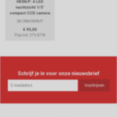
083N/P: 4 LED
nachtzicht 1/3"
compact CCD camera
38.CAM.083N/P
€ 95,00
Prijs incl. 21% BTW
Schrijf je in voor onze nieuwsbrief