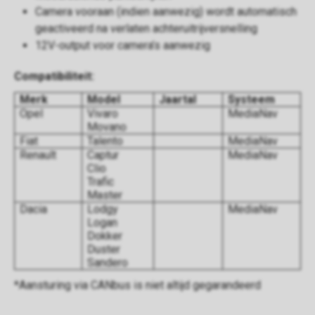
Camera vooraan (indien aanwezig) wordt automatisch
geactiveerd na verlaten achteruitrijversnelling
12V-output voor camera’s aanwezig
Compatibiliteit:
Merk
Model
Jaartal
Systeem
Opel
Vivaro
MediaNav
Movano
Fiat
Talento
MediaNav
Renault
Captur
MediaNav
Clio
Trafic
Master
Dacia
Lodgy
MediaNav
Logan
Dokker
Duster
Sandero
*Aansturing via CANbus is niet altijd gegarandeerd