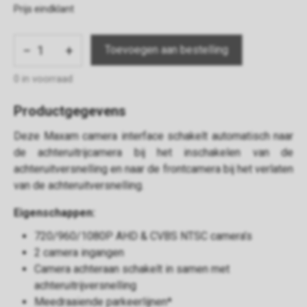
Prijs eindklant
−
+
0 in voorraad
Productgegevens
Deze Maxam camera interface schakelt automatisch naar
de achteruitrijcamera bij het inschakelen van de
achteruitversnelling en naar de frontcamera bij het verlaten
van de achteruitversnelling.
Eigenschappen:
720/960/1080P AHD & CVBS NTSC camera’s
2 camera ingangen
Camera achteraan schakelt in samen met
achteruitrijversnelling
Meedraaiende parkeerlijnen*