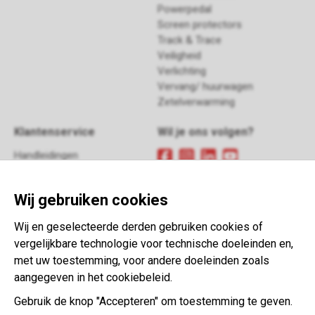
Powerpedal
Screen protectors
Track & Trace
Veiligheid
Verlichting
Vervang/ huurwagen
Zetelverwarming
Klantenservice
Wil je ons volgen?
Handleidingen
FAQ
Meld je aan
voor onze
Retour
nieuwsbrief
Wij gebruiken cookies
Contact
Algemene voorwaarden
Wij en geselecteerde derden gebruiken cookies of
This website is developed with the
vergelijkbare technologie voor technische doeleinden en,
support of:
met uw toestemming, voor andere doeleinden zoals
aangegeven in het cookiebeleid.
Gebruik de knop "Accepteren" om toestemming te geven.