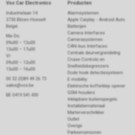
Vos Car Electronics
Producten
Industrielaan 14
Alarmsystemen
3730 Bilzen-Hoeselt
Apple Carplay - Android Auto
België
Batterijen
Camera Interfaces
Ma-Do:
Camerasystemen
09u00 – 12u00
CAN-bus Interfaces
13u00 – 17u00
Centrale deurvergrendeling
Vr:
Cruise Controls en
09u00 – 12u00
Snelheidsbegrenzers
13u00 – 16u00
Dode hoek detectiesysteem
00 32 (0)89 49 26 73
E-mobility
sales@vos.be
Elektrische kofferklep opener
GSM-houders
BE 0419.541.430
Inklapbare buitenspiegels
Installatiemateriaal
Marterverschrikker
Outlet
Overige
Parkeersensoren