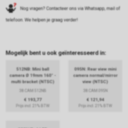
Nog vragen? Contacteer ons via
Whatsapp
,
mail
of
telefoon
. We helpen je graag verder!
Mogelijk bent u ook geïnteresseerd in:
512NB: Mini ball
095N: Rear view mini
camera Ø 19mm 160° -
camera normal/mirror
multi bracket (NTSC)
view (NTSC)
38.CAM.512NB
38.CAM.095N
€ 193,77
€ 121,94
Prijs incl. 21% BTW
Prijs incl. 21% BTW