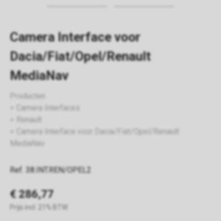
Camera Interface voor
Dacia/Fiat/Opel/Renault
MediaNav
Producten
Camera Interfaces
Renault
Camera Interface voor Dacia/Fiat/Opel/Renault
MediaNav
Ref. 38.INT.REN/OPEL2
€ 286,77
Prijs incl. 21% BTW