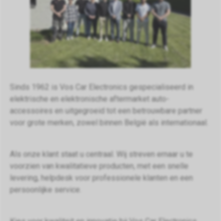
Sinds 1962 is Vos Car Electronics gespecialiseerd in
elektrische en elektronische aftermarket auto-
accessoires en uitgegroeid tot een betrouwbare partner
voor grote merken, zowel binnen België als internationaal.
Als onze klant staat u centraal. Wij streven ernaar u te
voorzien van kwalitatieve producten, met een snelle
levering, helpdesk voor professionele klanten en een
persoonlijke service.