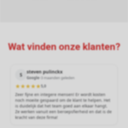
Wat vinden onze klanten?
steven pulinckx
S
Google
•
3 maanden geleden
5,0
Zeer fijne en integere mensen! Er wordt kosten
noch moeite gespaard om de klant te helpen. Het
is duidelijk dat het team goed aan elkaar hangt.
Ze werken vanuit een beroepsfierheid en dat is de
kracht van deze firma!