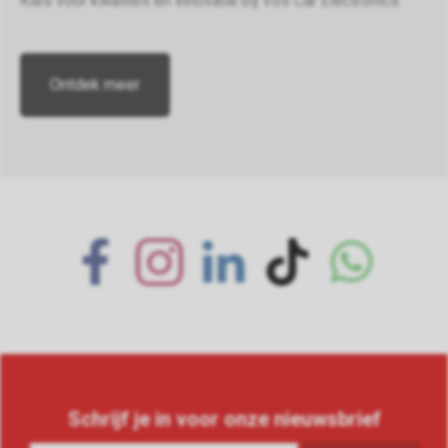
Kies voor kwaliteit en innovatie bij Vos Car Electronics.
Ontdek meer
Schrijf je in voor onze nieuwsbrief