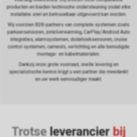
producten en bieden technische ondersteuning zodat elke
installatie snel en betrouwbaar uitgevoerd kan worden.
Wij voorzien B2B-partners van complete systemen zoals
parkeersensoren, zetelverwarming, CarPlay/Android Auto
integraties, alarmsystemen, dodehoeksensoren, cruise
control systemen, camera’s, verlichting en alle benodigde
montage- en kabelmaterialen.
Dankzij onze grote voorraad, snelle levering en
specialistische kennis krijgt u een partner die meedenkt
en uw werk eenvoudiger maakt.
Trotse
leverancier
bij