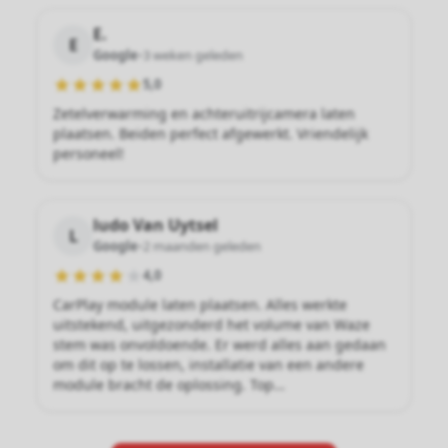
E.
E
Google
•
3 weken geleden
5,0
Zetelverwarming en achteruitrijcamera laten
plaatsen. Beiden perfect afgewerkt. Vriendelijk
personeel!
ludo Van Uytsel
L
Google
•
2 maanden geleden
4,0
CarPlay module laten plaatsen. Alles werkte
uitstekend, uitgezonderd het volume van Waze
stem was onvoldoende. Er werd alles aan gedaan
om dit op te lossen, installatie van een andere
module bracht de oplossing. Top…