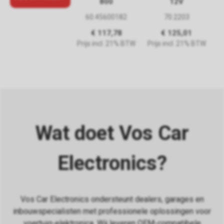
800
12V
Monitor 7"
60.45600182
70.2203
38.AACP.MON72
€ 117,78
€ 125,01
€ 216,59
Prijs incl. 21% BTW
Prijs incl. 21% BTW
Prijs incl. 21%
BTW
Wat doet Vos Car
Electronics?
Vos Car Electronics ondersteunt dealers, garages en
inbouwspecialisten met professionele oplossingen voor
voertuig-elektronica. Wij leveren OEM-compatibele