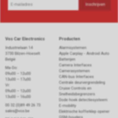
Vos Car Electronics
Producten
Industrielaan 14
Alarmsystemen
3730 Bilzen-Hoeselt
Apple Carplay - Android Auto
België
Batterijen
Camera Interfaces
Ma-Do:
Camerasystemen
09u00 – 12u00
CAN-bus Interfaces
13u00 – 17u00
Centrale deurvergrendeling
Vr:
Cruise Controls en
09u00 – 12u00
Snelheidsbegrenzers
13u00 – 16u00
Dode hoek detectiesysteem
00 32 (0)89 49 26 73
E-mobility
sales@vos.be
Elektrische kofferklep opener
GSM-houders