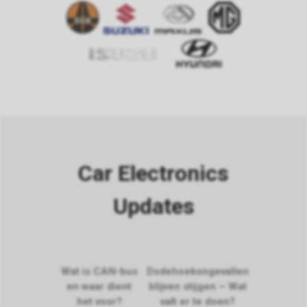
Car Electronics
Updates
Wat is CAN-bus
Dodehoekongevallen
en waar dient
blijven stijgen – Wat
het voor?
valt er te doen?