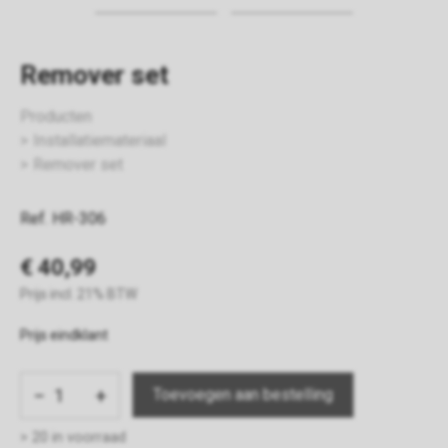
Remover set
Producten
Installatiemateriaal
Remover set
Ref. HR-306
€ 40,99
Prijs incl. 21% BTW
Prijs eindklant
−
+
> 20 in voorraad