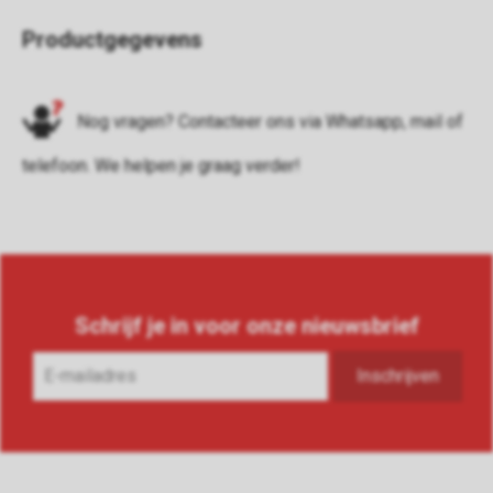
Productgegevens
Nog vragen? Contacteer ons via
Whatsapp
,
mail
of
telefoon
. We helpen je graag verder!
Schrijf je in voor onze nieuwsbrief