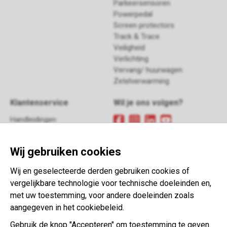
Parkeersensoren
Powerpedal
Screen protectors
Track & Trace
Veiligheid
Verlichting
Vervang/ huurwagen
Zetelverwarming
Klantenservice
Wil je ons volgen?
Handleidingen
FAQ
Meld je aan
voor onze
Retour
nieuwsbrief
Wij gebruiken cookies
Contact
Algemene voorwaarden
Wij en geselecteerde derden gebruiken cookies of
This website is developed with the
vergelijkbare technologie voor technische doeleinden en,
support of:
met uw toestemming, voor andere doeleinden zoals
aangegeven in het cookiebeleid.
Gebruik de knop "Accepteren" om toestemming te geven.