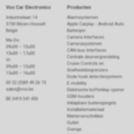
Vos Car Electronics
Producten
Industrielaan 14
Alarmsystemen
3730 Bilzen-Hoeselt
Apple Carplay - Android Auto
België
Batterijen
Camera Interfaces
Ma-Do:
Camerasystemen
09u00 – 12u00
CAN-bus Interfaces
13u00 – 17u00
Centrale deurvergrendeling
Vr:
Cruise Controls en
09u00 – 12u00
Snelheidsbegrenzers
13u00 – 16u00
Dode hoek detectiesysteem
00 32 (0)89 49 26 73
E-mobility
sales@vos.be
Elektrische kofferklep opener
GSM-houders
BE 0419.541.430
Inklapbare buitenspiegels
Installatiemateriaal
Marterverschrikker
Outlet
Overige