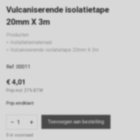
Vulcaniserende isolatietape
20mm X 3m
Producten
Installatiemateriaal
Vulcaniserende isolatietape 20mm X 3m
Ref. 00011
€ 4,01
Prijs incl. 21% BTW
Prijs eindklant
−
+
0 in voorraad