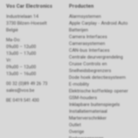
Vos Car Electronics
Producten
Industrielaan 14
Alarmsystemen
3730 Bilzen-Hoeselt
Apple Carplay - Android Auto
België
Batterijen
Camera Interfaces
Ma-Do:
Camerasystemen
09u00 – 12u00
CAN-bus Interfaces
13u00 – 17u00
Centrale deurvergrendeling
Vr:
Cruise Controls en
09u00 – 12u00
Snelheidsbegrenzers
13u00 – 16u00
Dode hoek detectiesysteem
00 32 (0)89 49 26 73
E-mobility
sales@vos.be
Elektrische kofferklep opener
GSM-houders
BE 0419.541.430
Inklapbare buitenspiegels
Installatiemateriaal
Marterverschrikker
Outlet
Overige