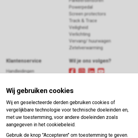
Parkeersensoren
Powerpedal
Screen protectors
Track & Trace
Veiligheid
Verlichting
Vervang/ huurwagen
Zetelverwarming
Klantenservice
Wil je ons volgen?
Handleidingen
FAQ
Meld je aan
voor onze
Retour
nieuwsbrief
Wij gebruiken cookies
Contact
Algemene voorwaarden
Wij en geselecteerde derden gebruiken cookies of
This website is developed with the
vergelijkbare technologie voor technische doeleinden en,
support of:
met uw toestemming, voor andere doeleinden zoals
aangegeven in het cookiebeleid.
Gebruik de knop "Accepteren" om toestemming te geven.