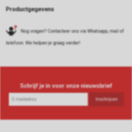
Productgegevens
Nog vragen? Contacteer ons via
Whatsapp
,
mail
of
telefoon
. We helpen je graag verder!
Schrijf je in voor onze nieuwsbrief