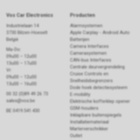
Vos Car Electronics
Producten
Industrielaan 14
Alarmsystemen
3730 Bilzen-Hoeselt
Apple Carplay - Android Auto
België
Batterijen
Camera Interfaces
Ma-Do:
Camerasystemen
09u00 – 12u00
CAN-bus Interfaces
13u00 – 17u00
Centrale deurvergrendeling
Vr:
Cruise Controls en
09u00 – 12u00
Snelheidsbegrenzers
13u00 – 16u00
Dode hoek detectiesysteem
00 32 (0)89 49 26 73
E-mobility
sales@vos.be
Elektrische kofferklep opener
GSM-houders
BE 0419.541.430
Inklapbare buitenspiegels
Installatiemateriaal
Marterverschrikker
Outlet