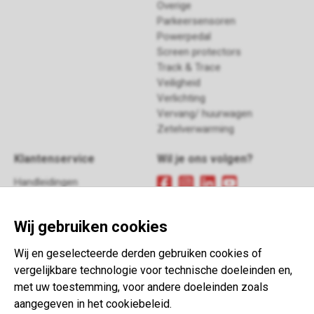
Overige
Parkeersensoren
Powerpedal
Screen protectors
Track & Trace
Veiligheid
Verlichting
Vervang/ huurwagen
Zetelverwarming
Klantenservice
Wil je ons volgen?
Handleidingen
FAQ
Meld je aan
voor onze
Retour
nieuwsbrief
Wij gebruiken cookies
Contact
Algemene voorwaarden
Wij en geselecteerde derden gebruiken cookies of
This website is developed with the
vergelijkbare technologie voor technische doeleinden en,
support of:
met uw toestemming, voor andere doeleinden zoals
aangegeven in het cookiebeleid.