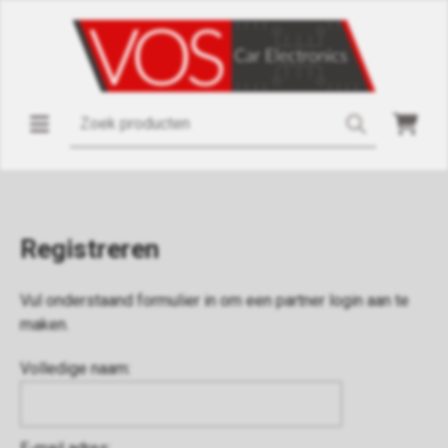
Registreren
Vul onderstaand formulier in om een partner login aan te
maken.
Volledige naam: