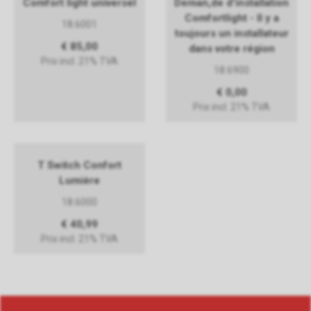
Comfort light universel
Deman,de d'installation
Comfortlight - Il y a
18.6001
toujours un installateur
€ 85,00
dans votre région
Prix incl. 21% TVA
18.6900
€ 0,00
Prix incl. 21% TVA
T Switch Confort
Lumière
18.6000
€ 40,99
Prix incl. 21% TVA