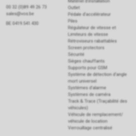
Matériel d'installation
00 32 (0)89 49 26 73
Outlet
sales@vos.be
Pédale d'accélérateur
Piles
BE 0419.541.430
Régulateur de vitesse et
Limiteurs de vitesse
Rétroviseurs rabattables
Screen protectors
Sécurité
Sièges chauffants
Supports pour GSM
Système de détection d'angle
mort universel
Systèmes d'alarme
Systèmes de caméra
Track & Trace (Traçabilité des
véhicules)
Véhicule de remplacement/
véhicule de location
Verrouillage centralisé