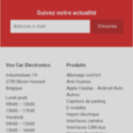
Suivez notre actualité
Vos Car Electronics
Produits
Industrielaan 14
Allumage confort
3730 Bilzen-Hoeselt
Anti-fouines
Belgique
Apple Carplay - Android Auto
Autres
Lundi-jeudi:
Capteurs de parking
09h00 – 12h00
E-mobility
13h00 – 17h00
Hayon électrique
Vendredi:
Interfaces caméra
09h00 – 12h00
Interfaces CAN-bus
13h00 – 16h00