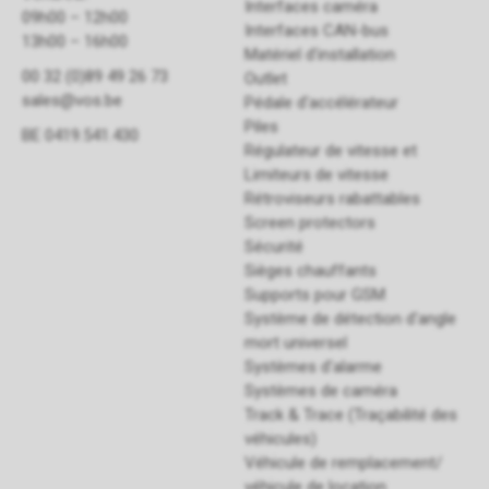
Interfaces caméra
09h00 – 12h00
Interfaces CAN-bus
13h00 – 16h00
Matériel d'installation
00 32 (0)89 49 26 73
Outlet
sales@vos.be
Pédale d'accélérateur
Piles
BE 0419.541.430
Régulateur de vitesse et
Limiteurs de vitesse
Rétroviseurs rabattables
Screen protectors
Sécurité
Sièges chauffants
Supports pour GSM
Système de détection d'angle
mort universel
Systèmes d'alarme
Systèmes de caméra
Track & Trace (Traçabilité des
véhicules)
Véhicule de remplacement/
véhicule de location