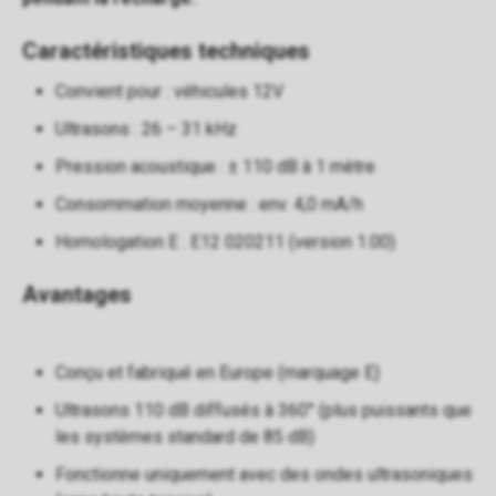
Caractéristiques techniques
Convient pour : véhicules 12V
Ultrasons : 26 – 31 kHz
Pression acoustique : ± 110 dB à 1 mètre
Consommation moyenne : env. 4,0 mA/h
Homologation E : E12 020211 (version 1.00)
Avantages
Conçu et fabriqué en Europe (marquage E)
Ultrasons 110 dB diffusés à 360° (plus puissants que
les systèmes standard de 85 dB)
Fonctionne uniquement avec des ondes ultrasoniques