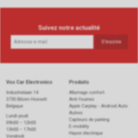
Suivez notre actualité
Vos Car Electronics
Produits
Industrielaan 14
Allumage confort
3730 Bilzen-Hoeselt
Anti-fouines
Belgique
Apple Carplay - Android Auto
Autres
Lundi-jeudi:
Capteurs de parking
09h00 – 12h00
E-mobility
13h00 – 17h00
Hayon électrique
Vendredi: