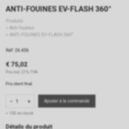
ANTI-FOUINES EV-FLASH 360°
Produits
Anti-fouines
ANTI-FOUINES EV-FLASH 360°
Réf. 26.436
€ 75,02
Prix incl. 21% TVA
Prix client final
−
+
> 100 en stock
Détails du produit