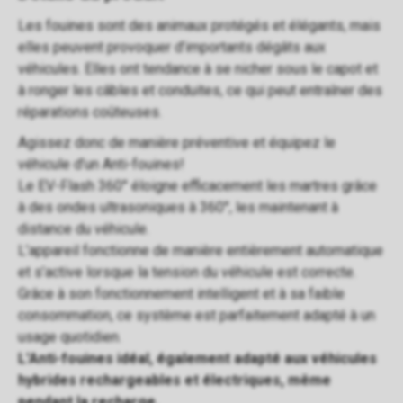
Les fouines sont des animaux protégés et élégants, mais
elles peuvent provoquer d’importants dégâts aux
véhicules. Elles ont tendance à se nicher sous le capot et
à ronger les câbles et conduites, ce qui peut entraîner des
réparations coûteuses.
Agissez donc de manière préventive et équipez le
véhicule d’un Anti-fouines!
Le EV-Flash 360° éloigne efficacement les martres grâce
à des ondes ultrasoniques à 360°, les maintenant à
distance du véhicule.
L’appareil fonctionne de manière entièrement automatique
et s’active lorsque la tension du véhicule est correcte.
Grâce à son fonctionnement intelligent et à sa faible
consommation, ce système est parfaitement adapté à un
usage quotidien.
L'Anti-fouines idéal, également adapté aux véhicules
hybrides rechargeables et électriques, même
pendant la recharge.