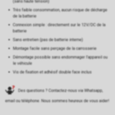
(sans haute tension)
Très faible consommation, aucun risque de décharge
de la batterie
Connexion simple : directement sur le 12V/DC de la
batterie
Sans entretien (pas de batterie interne)
Montage facile sans perçage de la carrosserie
Démontage possible sans endommager l’appareil ou
le véhicule
Vis de fixation et adhésif double face inclus
Des questions ? Contactez-nous via
Whatsapp
,
email
ou
téléphone
. Nous sommes heureux de vous aider!