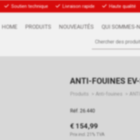
Soutien technique
Livraison rapide
Haute qualité
HOME
PRODUITS
NOUVEAUTÉS
QUI SOMMES-
ANTI-FOUINES EV
Produits
Anti-fouines
ANT
Réf. 26.440
€ 154,99
Prix incl. 21% TVA