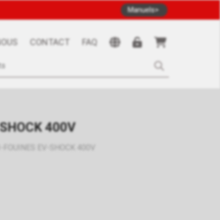
Manuels
NOUS
CONTACT
FAQ
-SHOCK 400V
I-FOUINES EV-SHOCK 400V