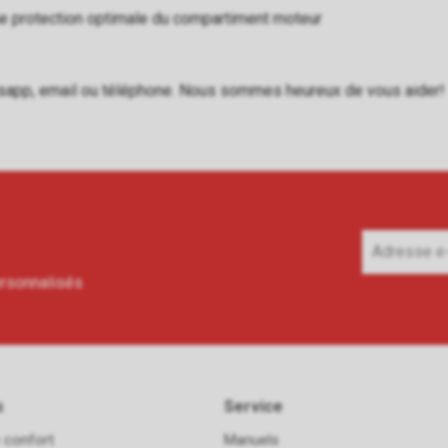
ne protection optimale du compartiment moteur
sapp
,
email
ou
téléphone
. Nous sommes heureux de vous aider!
ersonnalisés
s
Service
 confort
Manuels