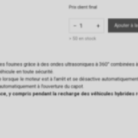
Prix client final
−
+
> 50 en stock
s fouines grâce à des ondes ultrasoniques à 360° combinées à
éhicule en toute sécurité.
ve lorsque le moteur est à l’arrêt et se désactive automatiquemen
utomatiquement à l’ouverture du capot.
cace, y compris pendant la recharge des véhicules hybrides 