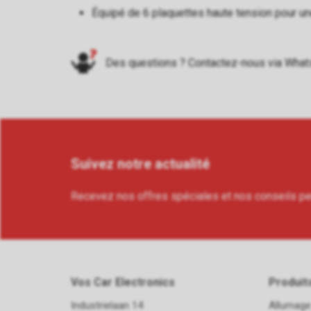
Équipé de 6 plaquettes haute tension pour u
Des questions ? Contactez-nous via
What
Suivez notre actualité
Recevez nos offres spéciales et nos conseils p
Vos Car Electronics
Produit
Industrielaan 14
Allumage