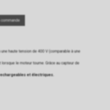
 une haute tension de 400 V (comparable à une
t lorsque le moteur tourne. Grâce au capteur de
rechargeables et électriques.