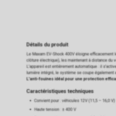
Détails du produit
Le Maxam EV-Shock 400V éloigne efficacement le
clôture électrique), les maintenant à distance du v
L’appareil est entièrement automatique : il s’acti
lumière intégré, le système se coupe également a
L'anti-fouines idéal pour une protection effi
Caractéristiques techniques
Convient pour : véhicules 12V (11,5 – 16,0 V)
Haute tension : ± 400 V