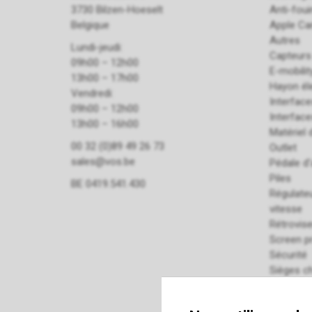
3730 Bilzen-Hoeselt
Anti-fou
Belgique
Apple Ca
Autres
Lundi-jeudi:
Capteurs
09h00 – 12h00
E-mobilit
13h00 – 17h00
Hayon él
Vendredi:
Interfac
09h00 – 12h00
Interfac
13h00 – 16h00
Matériel d
00 32 (0)89 49 26 73
Outlet
sales@vos.be
Pédale d'
Piles
BE 0419.541.430
Régulateu
vitesse
Rétrovise
Screen p
Sécurité
Sièges c
Supports
Système 