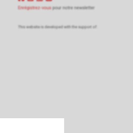
Enrégistrez-vous
pour notre newsletter
This website is developed with the support of: