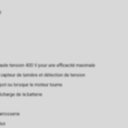
z
aute tension 400 V pour une efficacité maximale
capteur de lumière et détection de tension
apot ou lorsque le moteur tourne
charge de la batterie
arrosserie
lus