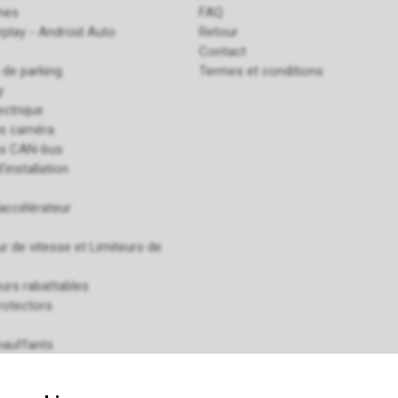
ines
FAQ
rplay - Android Auto
Retour
Contact
 de parking
Termes et conditions
y
ectrique
es caméra
es CAN-bus
'installation
accélérateur
r de vitesse et Limiteurs de
urs rabattables
rotectors
hauffants
 pour GSM
de détection d'angle mort