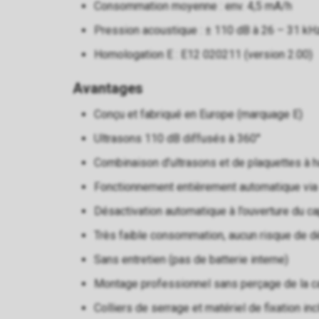
Consommation moyenne : env. 4,5 mA/h
Pression acoustique : ± 110 dB à 26 – 31 kH
Homologation E : E12 020211 (version 2.00)
Avantages
Conçu et fabriqué en Europe (marquage E)
Ultrasons 110 dB diffusés à 360°
Combinaison d’ultrasons et de plaquettes à h
Fonctionnement entièrement automatique via 
Désactivation automatique à l’ouverture du c
Très faible consommation, aucun risque de dé
Sans entretien (pas de batterie interne)
Montage professionnel sans perçage de la c
Colliers de serrage et matériel de fixation inc