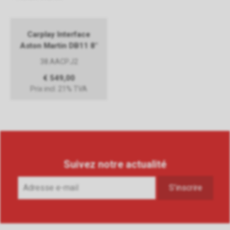
Carplay Interface
Aston Martin DB11 8"
38.AACP.J2
€ 549,00
Prix incl. 21% TVA
Suivez notre actualité