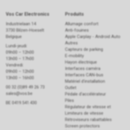
Vos Car Electronics
Produits
Industrielaan 14
Allumage confort
3730 Bilzen-Hoeselt
Anti-fouines
Belgique
Apple Carplay - Android Auto
Autres
Lundi-jeudi:
Capteurs de parking
09h00 – 12h00
E-mobility
13h00 – 17h00
Hayon électrique
Vendredi:
Interfaces caméra
09h00 – 12h00
Interfaces CAN-bus
13h00 – 16h00
Matériel d'installation
00 32 (0)89 49 26 73
Outlet
sales@vos.be
Pédale d'accélérateur
Piles
BE 0419.541.430
Régulateur de vitesse et
Limiteurs de vitesse
Rétroviseurs rabattables
Screen protectors