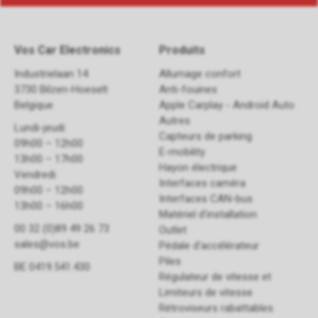
Vos Car Electronics
Produits
Industrielaan 14
Allumage confort
3730 Bilzen-Hoeselt
Anti-fouines
Belgique
Apple Carplay - Android Auto
Autres
Lundi-jeudi:
Capteurs de parking
09h00 – 12h00
E-mobility
13h00 – 17h00
Hayon électrique
Vendredi:
Interfaces caméra
09h00 – 12h00
Interfaces CAN-bus
13h00 – 16h00
Matériel d'installation
00 32 (0)89 49 26 73
Outlet
sales@vos.be
Pédale d'accélérateur
Piles
BE 0419.541.430
Régulateur de vitesse et
Limiteurs de vitesse
Rétroviseurs rabattables