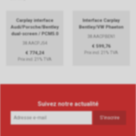
Carplay interface
Interface Carplay
Audi/Porsche/Bentley
Bentley/VW Phaeton
dual-screen / PCM5.0
38.AACP.BEN1
38.AACP.J54
€ 599,76
€ 774,24
Prix incl. 21% TVA
Prix incl. 21% TVA
Suivez notre actualité