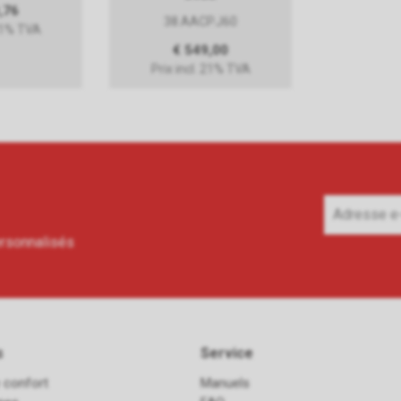
,76
38.AACP.J60
 21% TVA
€ 549,00
Prix incl. 21% TVA
ersonnalisés
s
Service
 confort
Manuels