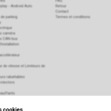
ines
FAQ
rplay - Android Auto
Retour
Contact
 de parking
Termes et conditions
y
ectrique
es caméra
es CAN-bus
'installation
accélérateur
r de vitesse et Limiteurs de
urs rabattables
rotectors
hauffants
 pour GSM
de détection d'angle mort
s cookies