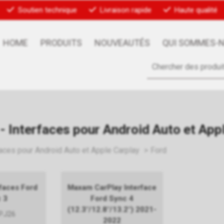
Soutien technique
Livraison rapide
Haute qualité
HOME
PRODUITS
NOUVEAUTÉS
QUI SOMMES-
- Interfaces pour Android Auto et App
faces pour Android Auto et Apple Carplay
Ford
rfaces Ford
Maxam CarPlay Interface
 3
Ford Sync 4
(12.3"/12.8"/13.2") 2021-
P.J26
2022