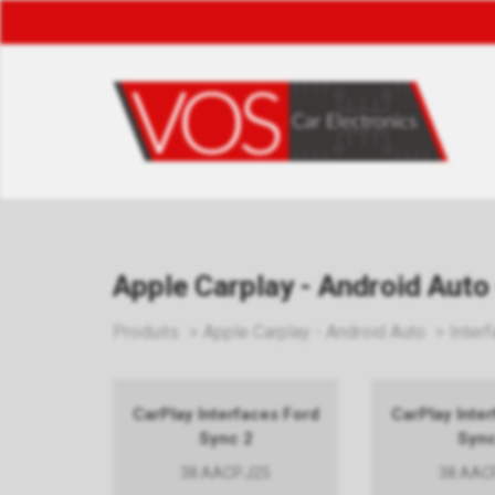
Apple Carplay - Android Auto 
Produits
Apple Carplay - Android Auto
Inter
CarPlay Interfaces Ford
CarPlay Inte
Sync 2
Sync
38.AACP.J25
38.AAC