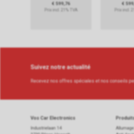
€ 599,76
€ 599
Prix incl. 21% TVA
Prix incl.
Suivez notre actualité
Recevez nos offres spéciales et nos conseils p
Vos Car Electronics
Produit
Industrielaan 14
Allumage