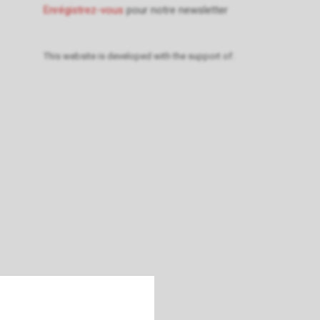
Enrégistrez-vous
pour notre newsletter
This website is developed with the support of: