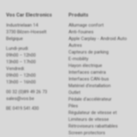
Vos Car Electronics
Produits
Industrielaan 14
Allumage confort
3730 Bilzen-Hoeselt
Anti-fouines
Belgique
Apple Carplay - Android Auto
Autres
Lundi-jeudi:
Capteurs de parking
09h00 – 12h00
E-mobility
13h00 – 17h00
Hayon électrique
Vendredi:
Interfaces caméra
09h00 – 12h00
Interfaces CAN-bus
13h00 – 16h00
Matériel d'installation
00 32 (0)89 49 26 73
Outlet
sales@vos.be
Pédale d'accélérateur
Piles
BE 0419.541.430
Régulateur de vitesse et
Limiteurs de vitesse
Rétroviseurs rabattables
Screen protectors