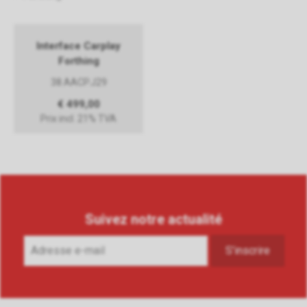
Interface Carplay
Forthing
38.AACP.J29
€ 499,00
Prix incl. 21% TVA
Suivez notre actualité