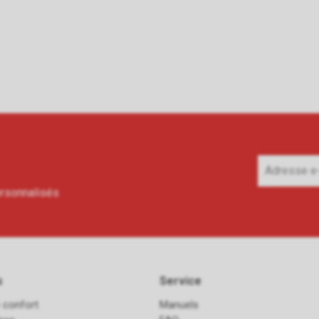
ersonnalisés
s
Service
 confort
Manuels