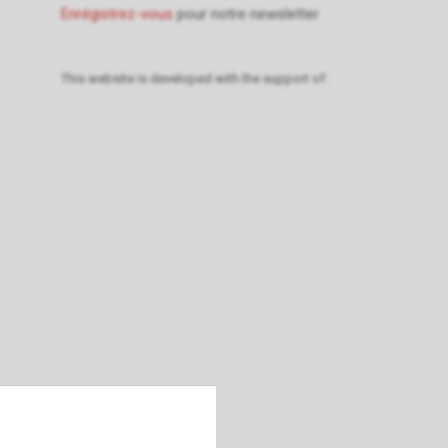
Enrégistrez-vous
pour notre newsletter
This website is developed with the support of: