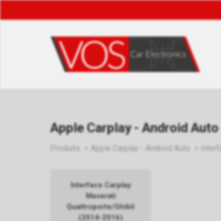
Apple Carplay - Android Auto 
Produits
Apple Carplay - Android Auto
Inter
Interface Carplay
Maserati
Quattroporte/Ghibli
(2014-2016)