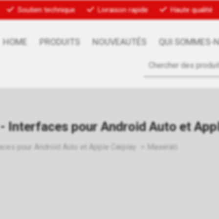
Soutien technique
Livraison rapide
Haute qualité
HOME
PRODUITS
NOUVEAUTÉS
QUI SOMMES-
- Interfaces pour Android Auto et App
faces pour Android Auto et Apple Carplay
Maserati