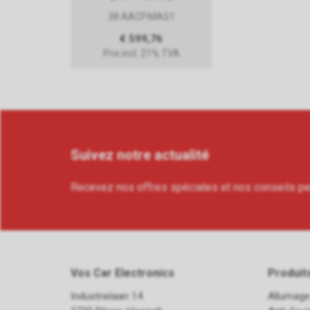
38.AACP.MAS1
€ 599,76
Prix incl. 21% TVA
Suivez notre actualité
Recevez nos offres spéciales et nos conseils p
Vos Car Electronics
Produit
Industrielaan 14
Allumage