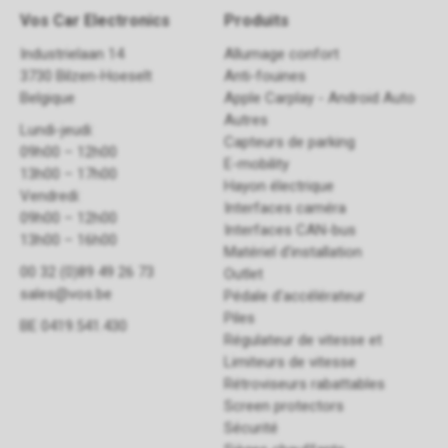
Vos Car Electronics
Produits
Industrielaan 14
Allumage confort
3730 Bilzen-Hoeselt
Anti-fouines
Belgique
Apple Carplay - Android Auto
Autres
Lundi-jeudi:
Capteurs de parking
09h00 – 12h00
E-mobility
13h00 – 17h00
Hayon électrique
Vendredi:
Interfaces caméra
09h00 – 12h00
Interfaces CAN-bus
13h00 – 16h00
Matériel d'installation
00 32 (0)89 49 26 73
Outlet
sales@vos.be
Pédale d'accélérateur
Piles
BE 0419.541.430
Régulateur de vitesse et
Limiteurs de vitesse
Rétroviseurs rabattables
Screen protectors
Sécurité