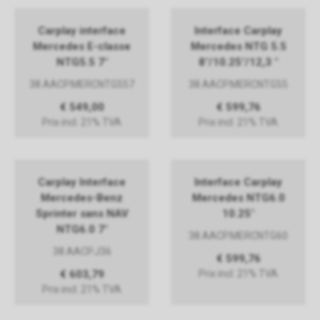
Carplay interface
Interface Carplay
Mercedes E-classe
Mercedes NTG 5.5
NTG5.5 7"
8"/10.25"/12,3 "
38.AACP.MERCNTG557
38.AACP.MERCNTG55
€ 549,00
€ 599,76
Prix incl. 21% TVA
Prix incl. 21% TVA
Carplay Interface
Interface Carplay
Mercedes-Benz
Mercedes NTG6.0
Sprinter sans NAV
10.25"
NTG6.0 7"
38.AACP.MERCNTG60
38.AACP.J36
€ 599,76
€ 603,79
Prix incl. 21% TVA
Prix incl. 21% TVA