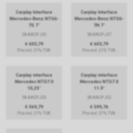
Carplay Interface
Carplay Interface
Mercedes-Benz NTG6-
Mercedes-Benz NTG6-
7S 7"
7N 7"
38.AACP.J35
38.AACP.J37
€ 603,79
€ 603,79
Prix incl. 21% TVA
Prix incl. 21% TVA
Carplay interface
Carplay interface
Mercedes NTG7.0
Mercedes NTG7.0
10,25"
11.9"
38.AACP.J50
38.AACP.J52
€ 569,79
€ 599,76
Prix incl. 21% TVA
Prix incl. 21% TVA