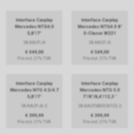
Interface Carplay
Interface Carplay
Mercedes NTG4.0
Mercedes NTG4.0 8"
5,8"/7"
S-Classe W221
38.AACP.J4
38.AACP.J5
€ 549,00
€ 549,00
Prix incl. 21% TVA
Prix incl. 21% TVA
Interface Carplay
Interface Carplay
Mercedes NTG 4.5/4.7
Mercedes NTG 5.0
5,8"/7"
7"/8"/8,4"/12,3 "
38.AACP.J6-2
38.AACP.MERCNTG5-2
€ 399,99
€ 399,99
Prix incl. 21% TVA
Prix incl. 21% TVA