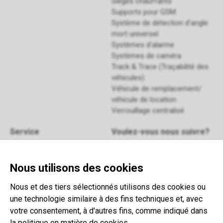
Sièges chauffants
Supports pour GSM
Système de détection d'angle
mort universel
Systèmes d'alarme
Systèmes de caméra
Track & Trace (Traçabilité des
véhicules)
Véhicule de remplacement/
véhicule de location
Verrouillage centralisé
Service
Voulez-vous nous suivre?
Manuels
FAQ
Enrégistrez-vous
pour notre
Nous utilisons des cookies
Retour
newsletter
Contact
Nous et des tiers sélectionnés utilisons des cookies ou
Termes et conditions
une technologie similaire à des fins techniques et, avec
This website is developed with the
votre consentement, à d'autres fins, comme indiqué dans
support of:
la politique en matière de cookies.