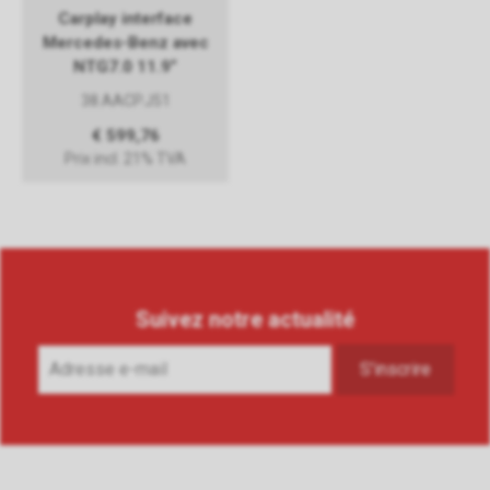
Carplay interface
Mercedes-Benz avec
NTG7.0 11.9”
38.AACP.J51
€ 599,76
Prix incl. 21% TVA
Suivez notre actualité