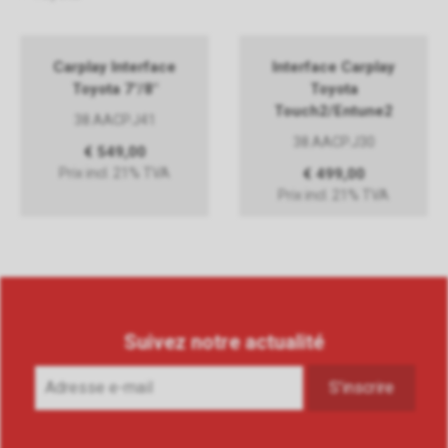
Carplay Interface
Interface Carplay
Toyota 7"/8"
Toyota
Touch2/Entune2
38.AACP.J41
38.AACP.J30
€ 549,00
Prix incl. 21% TVA
€ 499,00
Prix incl. 21% TVA
Suivez notre actualité