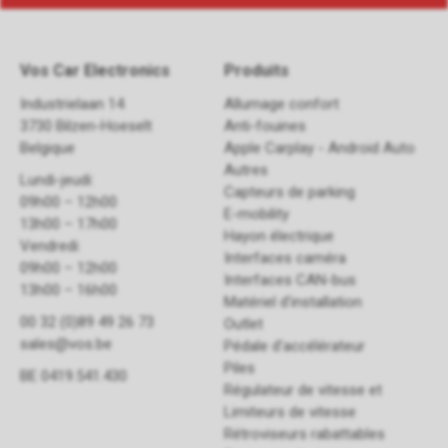
Vos Car Electronics
Produits
Industrielaan 14
Allumage confort
3730 Bilzen-Hoeselt
Anti-fouines
Belgique
Apple Carplay - Android Auto
Autres
Lundi-jeudi:
Capteurs de parking
09h00 – 12h00
E-mobility
13h00 – 17h00
Hayon électrique
Vendredi:
Interfaces caméra
09h00 – 12h00
Interfaces CAN-bus
13h00 – 16h00
Matériel d'installation
00 32 (0)89 49 26 73
Outlet
sales@vos.be
Pédale d'accélérateur
Piles
BE 0419.541.430
Régulateur de vitesse et
Limiteurs de vitesse
Rétroviseurs rabattables