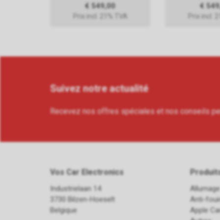
€ 549,00
€ 549
Prix incl. 21% TVA
Prix incl.
Suivez notre actualité
Recevez nos offres spéciales et nos conseils p
Vos Car Electronics
Produit
Industrielaan 14
Allumage
3730 Bilzen-Hoeselt
Anti-fou
Belgique
Apple Ca