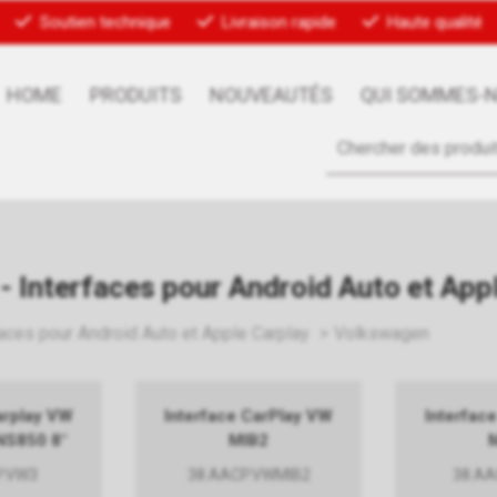
Soutien technique
Livraison rapide
Haute qualité
HOME
PRODUITS
NOUVEAUTÉS
QUI SOMMES-
 - Interfaces pour Android Auto et App
faces pour Android Auto et Apple Carplay
Volkswagen
arplay VW
Interface CarPlay VW
Interfac
NS850 8"
MIB2
P.VW3
38.AACP.VWMIB2
38.AA