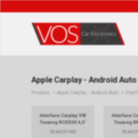
Apple Carplay - Android Auto
Produits
Apple Carplay - Android Auto
Inter
Interface Carplay VW
Interface C
Touareg RCD550 6,5"
Touareg R
38.AACP.VW2
38.AAC