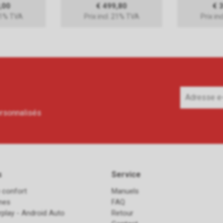
,00
€ 499,80
€ 
 21% TVA
Prix incl. 21% TVA
Prix in
ersonnalisés
s
Service
 confort
Manuels
ines
FAQ
rplay - Android Auto
Retour