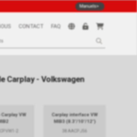
Manuels
NOUS
CONTACT
FAQ
le Carplay - Volkswagen
e Carplay VW
Carplay interface VW
MIB2
MIB3 (8.3"/10"/12")
CP.VW1-2
38.AACP.J56