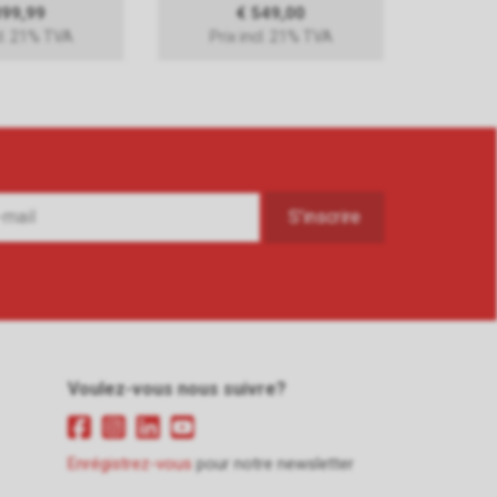
399,99
€ 549,00
cl. 21% TVA
Prix incl. 21% TVA
Voulez-vous nous suivre?
Enrégistrez-vous
pour notre newsletter