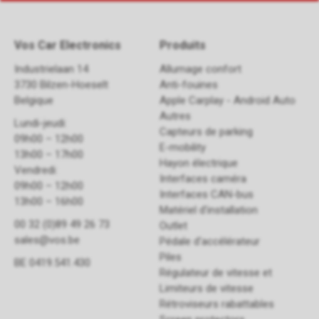
Vos Car Electronics
Produits
Industrielaan 14
Allumage confort
3730 Bilzen-Hoeselt
Anti-fouines
Belgique
Apple Carplay - Android Auto
Autres
Lundi-jeudi:
Capteurs de parking
09h00 – 12h00
E-mobility
13h00 – 17h00
Hayon électrique
Vendredi:
Interfaces caméra
09h00 – 12h00
Interfaces CAN-bus
13h00 – 16h00
Matériel d'installation
00 32 (0)89 49 26 73
Outlet
sales@vos.be
Pédale d'accélérateur
Piles
BE 0419.541.430
Régulateur de vitesse et
Limiteurs de vitesse
Rétroviseurs rabattables