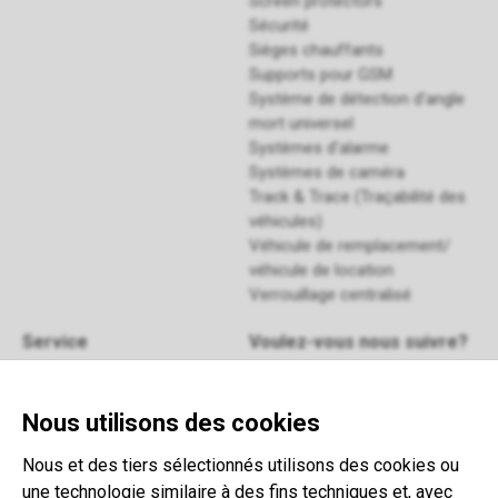
Screen protectors
Sécurité
Sièges chauffants
Supports pour GSM
Système de détection d'angle
mort universel
Systèmes d'alarme
Systèmes de caméra
Track & Trace (Traçabilité des
véhicules)
Véhicule de remplacement/
véhicule de location
Verrouillage centralisé
Service
Voulez-vous nous suivre?
Manuels
FAQ
Enrégistrez-vous
pour notre
Nous utilisons des cookies
Retour
newsletter
Contact
Nous et des tiers sélectionnés utilisons des cookies ou
Termes et conditions
une technologie similaire à des fins techniques et, avec