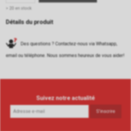
> 20 en stock
Détails du produit
Des questions ? Contactez-nous via
Whatsapp
,
email
ou
téléphone
. Nous sommes heureux de vous aider!
Suivez notre actualité