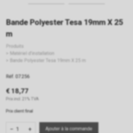
Bande Polyester Tesa 19mm X 25
m
Produits
Matériel d'installation
Bande Polyester Tesa 19mm X 25 m
Réf. 07.256
€ 18,77
Prix incl. 21% TVA
Prix client final
−
+