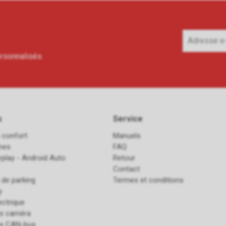
ersonnalisés
s
Service
 confort
Manuels
ines
FAQ
rplay - Android Auto
Retour
Contact
 de parking
Termes et conditions
y
ectrique
es caméra
es CAN-bus