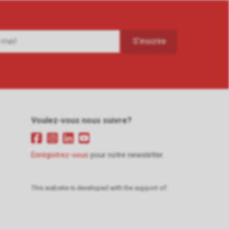
Voulez-vous nous suivre?
Enrégistrez-vous
pour notre newsletter
This website is developed with the support of: