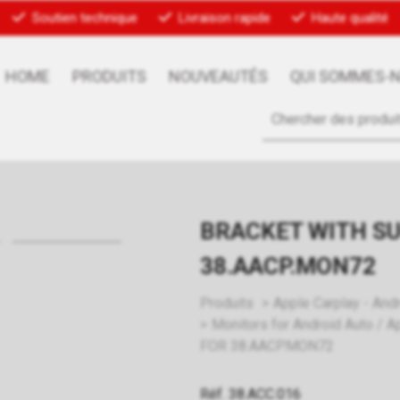
Soutien technique
Livraison rapide
Haute qualité
HOME
PRODUITS
NOUVEAUTÉS
QUI SOMMES-
BRACKET WITH SU
38.AACP.MON72
Produits
Apple Carplay - And
Monitors for Android Auto / A
FOR 38.AACP.MON72
Réf. 38.ACC.016