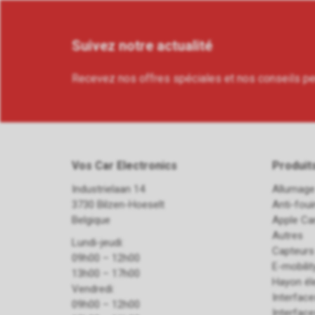
Suivez notre actualité
Recevez nos offres spéciales et nos conseils p
Vos Car Electronics
Produit
Industrielaan 14
Allumage
3730 Bilzen-Hoeselt
Anti-fou
Belgique
Apple Ca
Autres
Lundi-jeudi:
Capteurs
09h00 – 12h00
E-mobilit
13h00 – 17h00
Hayon él
Vendredi:
Interfac
09h00 – 12h00
Interfac