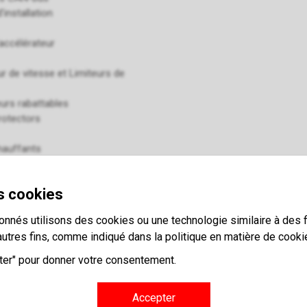
'installation
accélérateur
r de vitesse et Limiteurs de
urs rabattables
rotectors
hauffants
 pour GSM
de détection d'angle mort
s cookies
 d'alarme
onnés utilisons des cookies ou une technologie similaire à des f
s de caméra
autres fins, comme indiqué dans la politique en matière de cooki
race (Traçabilité des véhicules)
 de remplacement/ véhicule de
pter" pour donner votre consentement.
age centralisé
Accepter