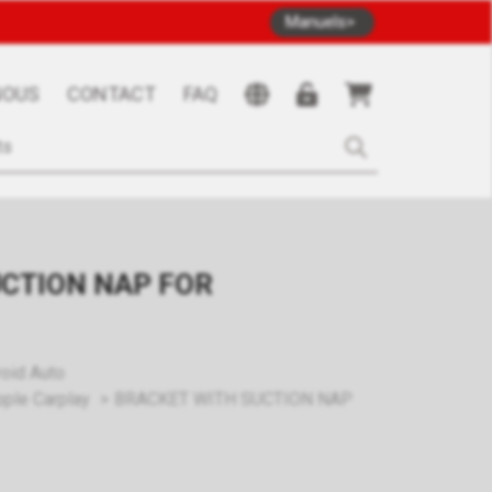
Manuels
NOUS
CONTACT
FAQ
CTION NAP FOR
roid Auto
pple Carplay
BRACKET WITH SUCTION NAP