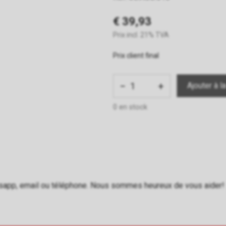
€ 39,93
Prix incl. 21% TVA
Prix client final
−
+
0 en stock
sapp
,
email
ou
téléphone
. Nous sommes heureux de vous aider!