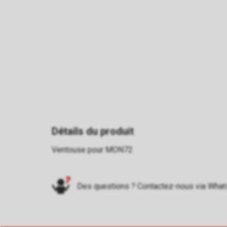
Détails du produit
Ventouse pour MON72
Des questions ? Contactez-nous via
What