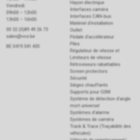
Hayon électrique
Vendredi:
Interfaces caméra
09h00 – 12h00
Interfaces CAN-bus
13h00 – 16h00
Matériel d'installation
00 32 (0)89 49 26 73
Outlet
sales@vos.be
Pédale d'accélérateur
Piles
BE 0419.541.430
Régulateur de vitesse et
Limiteurs de vitesse
Rétroviseurs rabattables
Screen protectors
Sécurité
Sièges chauffants
Supports pour GSM
Système de détection d'angle
mort universel
Systèmes d'alarme
Systèmes de caméra
Track & Trace (Traçabilité des
véhicules)