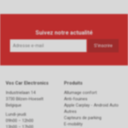
Suivez notre actualité
Vos Car Electronics
Produits
Industrielaan 14
Allumage confort
3730 Bilzen-Hoeselt
Anti-fouines
Belgique
Apple Carplay - Android Auto
Autres
Lundi-jeudi:
Capteurs de parking
09h00 – 12h00
E-mobility
13h00 – 17h00