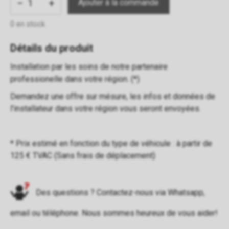
−
+
0 en stock
Détails du produit
Installation par les soins de notre partenaire
professionelle dans votre région. (*)
Demandez une offre sur mésure, les infos et données de
l'installateur dans votre région vous seront envoyées.
* Prix estimé en fonction du type de véhicule : à partir de
125 € TVAC (Sans frais de déplacement)
Des questions ? Contactez-nous via
Whatsapp
,
email
ou
téléphone
. Nous sommes heureux de vous aider!