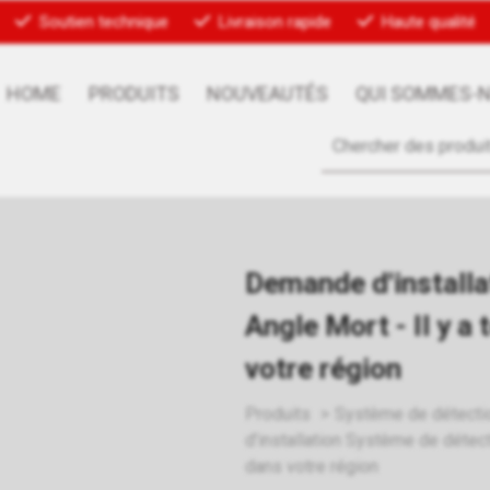
Soutien technique
Livraison rapide
Haute qualité
HOME
PRODUITS
NOUVEAUTÉS
QUI SOMMES-
Demande d'installa
Angle Mort - Il y a
votre région
Produits
Système de détectio
d'installation Système de détecti
dans votre région