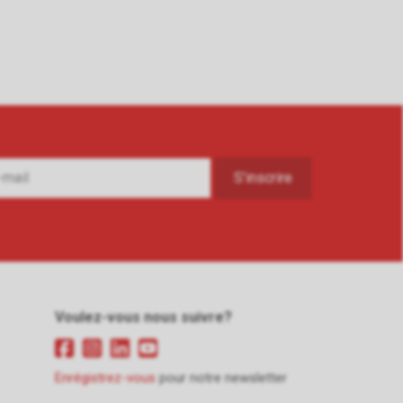
Voulez-vous nous suivre?
Enrégistrez-vous
pour notre newsletter