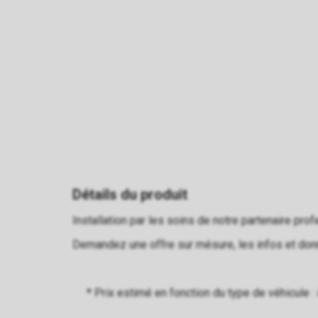
Détails du produit
Installation par les soins de notre partenaire prof
Demandez une offre sur mésure, les infos et donn
* Prix estimé en fonction du type de véhicule 