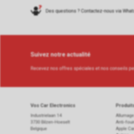
Des questions ? Contactez-nous via
What
Suivez notre actualité
Recevez nos offres spéciales et nos conseils p
Vos Car Electronics
Produit
Industrielaan 14
Allumage
3730 Bilzen-Hoeselt
Anti-fou
Belgique
Apple Ca