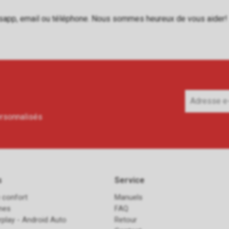
sapp
,
email
ou
téléphone
. Nous sommes heureux de vous aider!
ersonnalisés
s
Service
 confort
Manuels
ines
FAQ
rplay - Android Auto
Retour