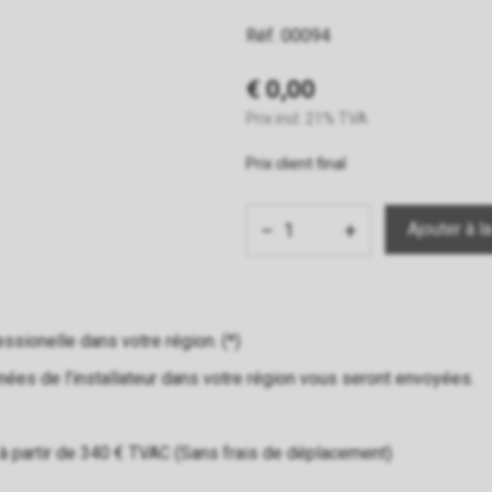
Réf. 00094
€ 0,00
Prix incl. 21% TVA
Prix client final
−
+
essionelle dans votre région. (*)
ées de l'installateur dans votre région vous seront envoyées.
: à partir de 340 € TVAC (Sans frais de déplacement)