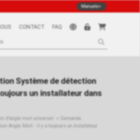
Manuels
NOUS
CONTACT
FAQ
tion Système de détection
 toujours un installateur dans
n d'angle mort universel
Demande
on Angle Mort - Il y a toujours un installateur