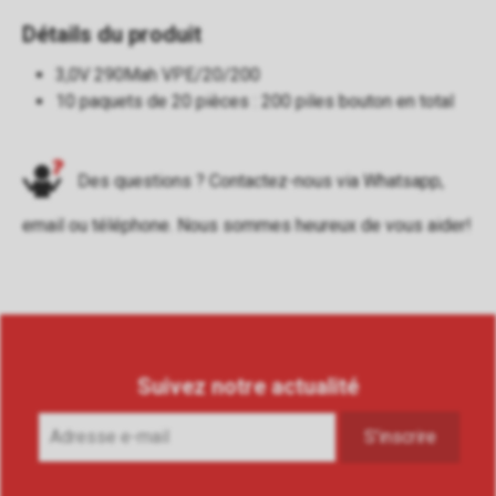
Détails du produit
3,0V 290Mah VPE/20/200
10 paquets de 20 pièces : 200 piles bouton en total
Des questions ? Contactez-nous via
Whatsapp
,
email
ou
téléphone
. Nous sommes heureux de vous aider!
Suivez notre actualité