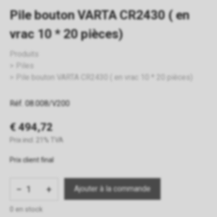
Pile bouton VARTA CR2430 ( en
vrac 10 * 20 pièces)
Produits
Piles
Pile bouton VARTA CR2430 ( en vrac 10 * 20 pièces)
Réf. 08.008/V200
€ 494,72
Prix incl. 21% TVA
Prix client final
−
+
0 en stock