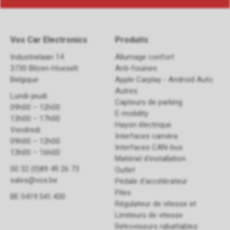
Vos Car Electronics
Produits
Industrielaan 14
Allumage confort
3730 Bilzen-Hoeselt
Anti-fouines
Belgique
Apple Carplay - Android Auto
Autres
Lundi-jeudi:
Capteurs de parking
09h00 – 12h00
E-mobility
13h00 – 17h00
Hayon électrique
Vendredi:
Interfaces caméra
09h00 – 12h00
Interfaces CAN-bus
13h00 – 16h00
Matériel d'installation
00 32 (0)89 49 26 73
Outlet
sales@vos.be
Pédale d'accélérateur
Piles
BE 0419.541.430
Régulateur de vitesse et
Limiteurs de vitesse
Rétroviseurs rabattables