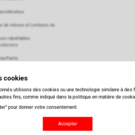
accélérateur
r de vitesse et Limiteurs de
urs rabattables
rotectors
hauffants
 pour GSM
de détection d'angle mort
s cookies
 d'alarme
onnés utilisons des cookies ou une technologie similaire à des f
s de caméra
autres fins, comme indiqué dans la politique en matière de cooki
race (Traçabilité des véhicules)
 de remplacement/ véhicule de
pter" pour donner votre consentement.
age centralisé
Accepter