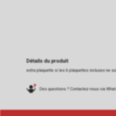
Détails du produit
extra plaquette si les 6 plaquettes incluses ne su
Des questions ? Contactez-nous via
What