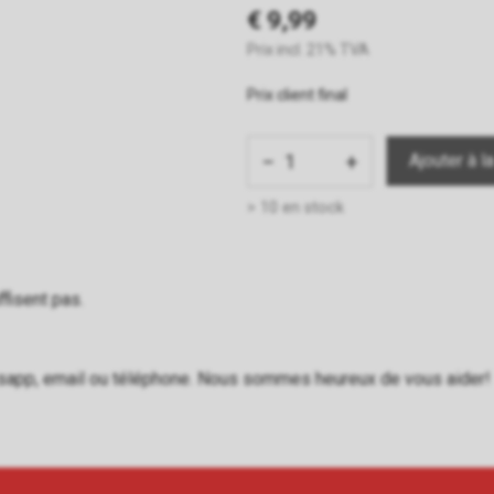
€ 9,99
Prix incl. 21% TVA
Prix client final
−
+
> 10 en stock
ffisent pas.
sapp
,
email
ou
téléphone
. Nous sommes heureux de vous aider!