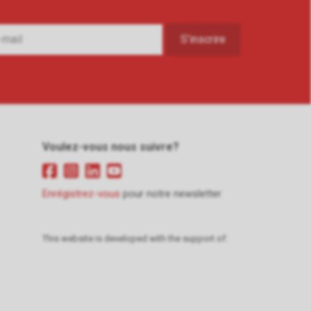
Voulez-vous nous suivre?
Enrégistrez-vous
pour notre newsletter
This website is developed with the support of: