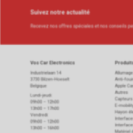
Suivez notre actualité
Recevez nos offres spéciales et nos conseils p
Vos Car Electronics
Produit
Industrielaan 14
Allumage
3730 Bilzen-Hoeselt
Anti-fou
Belgique
Apple Ca
Autres
Lundi-jeudi:
Capteurs
09h00 – 12h00
E-mobilit
13h00 – 17h00
Hayon él
Vendredi:
Interfac
09h00 – 12h00
Interfac
13h00 – 16h00
Matériel d