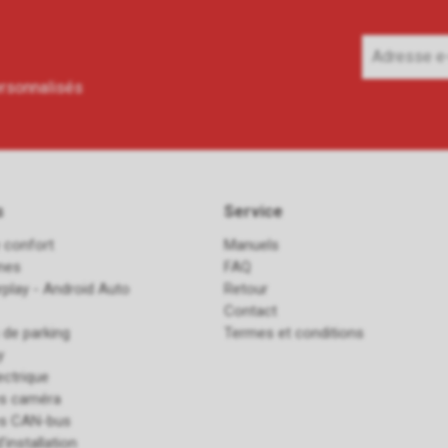
ersonnalisés
s
Service
 confort
Manuels
ines
FAQ
rplay - Android Auto
Retour
Contact
 de parking
Termes et conditions
y
ectrique
es caméra
es CAN-bus
'installation