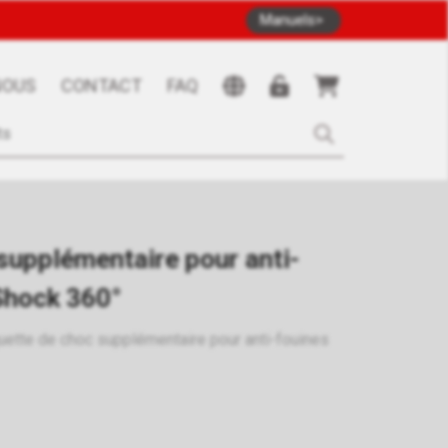
Manuels
NOUS
CONTACT
FAQ
supplémentaire pour anti-
Shock 360°
uette de choc supplémentaire pour anti-fouines