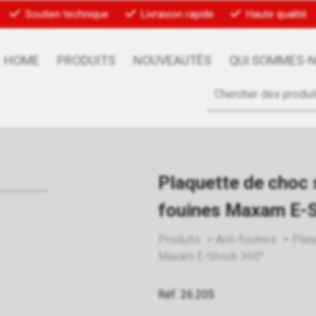
Soutien technique
Livraison rapide
Haute qualité
HOME
PRODUITS
NOUVEAUTÉS
QUI SOMMES-
Plaquette de choc 
fouines Maxam E-
Produits
Anti-fouines
Plaq
Maxam E-Shock 360°
Réf. 26.205