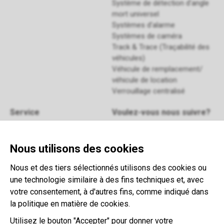
Système de détection d'angle
mort universel
Systèmes d'alarme
Systèmes de caméra
Track & Trace (Traçabilité des
véhicules)
Véhicule de remplacement/
véhicule de location
Verrouillage centralisé
Service
Voulez-vous nous suivre?
Manuels
FAQ
Enrégistrez-vous
pour notre
Nous utilisons des cookies
Retour
newsletter
Contact
Nous et des tiers sélectionnés utilisons des cookies ou
Termes et conditions
une technologie similaire à des fins techniques et, avec
This website is developed with the
votre consentement, à d'autres fins, comme indiqué dans
support of:
la politique en matière de cookies.
Utilisez le bouton "Accepter" pour donner votre