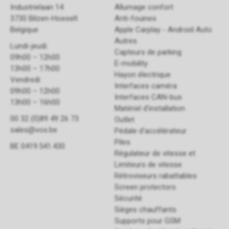
Industrielaan 14
Allumage confort
3730 Bilzen-Hoeselt
Anti-fouines
Belgique
Apple Carplay - Android Auto
Autres
Lundi-jeudi:
Capteurs de parking
09h00 – 12h00
E-mobility
13h00 – 17h00
Hayon électrique
Vendredi:
Interfaces caméra
09h00 – 12h00
Interfaces CAN-bus
13h00 – 16h00
Matériel d'installation
00 32 (0)89 49 26 73
Outlet
sales@vos.be
Pédale d'accélérateur
Piles
BE 0419.541.430
Régulateur de vitesse et
Limiteurs de vitesse
Rétroviseurs rabattables
Screen protectors
Sécurité
Sièges chauffants
Supports pour GSM