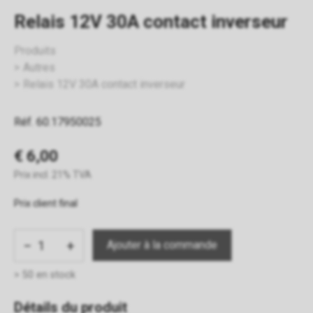
Relais 12V 30A contact inverseur
Produits
Autres
Relais 12V 30A contact inverseur
Réf. 60.17950025
€ 6,00
Prix incl. 21% TVA
Prix client final
−
+
> 50 en stock
Détails du produit