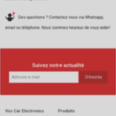
Des questions ? Contactez-nous via
Whatsapp
,
email
ou
téléphone
. Nous sommes heureux de vous aider!
Suivez notre actualité
Vos Car Electronics
Produits