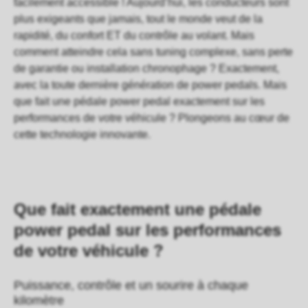
facilement accessible ! Aujourd’hui, les conducteurs sont
plus exigeants que jamais, tout le monde veut de la
rapidité, du confort ET du contrôle au volant. Mais
comment atteindre cela sans tuning complexe, sans perte
de garantie ou installation chronophage ? Exactement,
avec la toute dernière génération de power pedals. Mais
que fait une pédale power pedal exactement sur les
performances de votre véhicule ? Plongeons au cœur de
cette technologie innovante.
Que fait exactement une pédale
power pedal sur les performances
de votre véhicule ?
Puissance, contrôle et un sourire à chaque
kilomètre