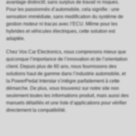
avantage distinctif, sans surplus de travail ni risques.
Pour les passionnés d’automobile, cela signifie : une
sensation immédiate, sans modification du système de
gestion moteur ni tracas avec l’ECU. Même pour les
hybrides et véhicules électriques, cette solution est
adaptée.
Chez
Vos Car Electronics
, nous comprenons mieux que
quiconque l’importance de l’innovation et de l’orientation
client. Depuis plus de 60 ans, nous fournissons des
solutions haut de gamme dans l’industrie automobile, et
la PowerPedal Interstar s’intègre parfaitement à cette
démarche. De plus, vous trouverez sur notre site non
seulement
toutes les informations produit
, mais aussi des
manuels détaillés et une liste d’applications pour vérifier
directement la compatibilité.