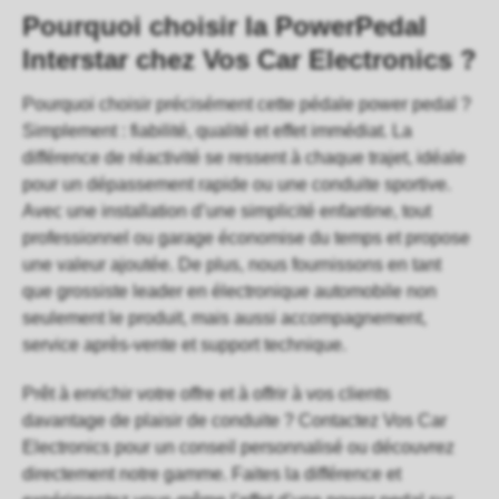
Pourquoi choisir la PowerPedal
Interstar chez Vos Car Electronics ?
Pourquoi choisir précisément cette pédale power pedal ?
Simplement : fiabilité, qualité et effet immédiat. La
différence de réactivité se ressent à chaque trajet, idéale
pour un dépassement rapide ou une conduite sportive.
Avec une installation d’une simplicité enfantine, tout
professionnel ou garage économise du temps et propose
une valeur ajoutée. De plus, nous fournissons en tant
que
grossiste leader en électronique automobile
non
seulement le produit, mais aussi accompagnement,
service après-vente et support technique.
Prêt à enrichir votre offre et à offrir à vos clients
davantage de plaisir de conduite ?
Contactez Vos Car
Electronics
pour un conseil personnalisé ou découvrez
directement notre gamme. Faites la différence et