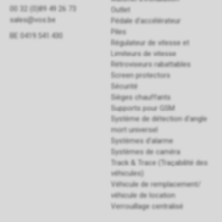
00 32 (0)89 49 26 73
Outlet
sales@vos.be
Pédale d'accélérateur
Piles
BE 0419.541.430
Régulateur de vitesse et
Limiteurs de vitesse
Rétroviseurs rabattables
Screen protectors
Sécurité
Sièges chauffants
Supports pour GSM
Système de détection d'angle
mort universel
Systèmes d'alarme
Systèmes de caméra
Track & Trace (Traçabilité des
véhicules)
Véhicule de remplacement/
véhicule de location
Verrouillage centralisé