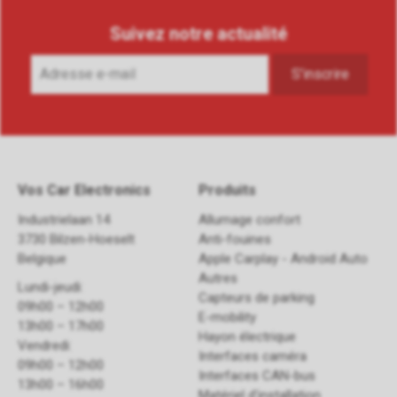
Suivez notre actualité
Vos Car Electronics
Produits
Industrielaan 14
Allumage confort
3730 Bilzen-Hoeselt
Anti-fouines
Belgique
Apple Carplay - Android Auto
Autres
Lundi-jeudi:
Capteurs de parking
09h00 – 12h00
E-mobility
13h00 – 17h00
Hayon électrique
Vendredi:
Interfaces caméra
09h00 – 12h00
Interfaces CAN-bus
13h00 – 16h00
Matériel d'installation