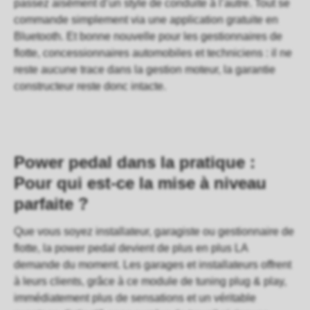
passez aisément d’un style de conduite à l’autre. Tout se
commande simplement via une application gratuite en
Bluetooth. Et bonne nouvelle pour les gestionnaires de
flotte, concessionnaires automobiles et techniciens : il ne
reste aucune trace dans la gestion moteur, la garantie
constructeur reste donc intacte.
Power pedal dans la pratique :
Pour qui est-ce la mise à niveau
parfaite ?
Que vous soyez installateur, garagiste ou gestionnaire de
flotte, la power pedal devient de plus en plus LA
demande du moment. Les garages et installateurs offrent
à leurs clients, grâce à ce module de tuning plug & play,
immédiatement plus de sensations et un véritable