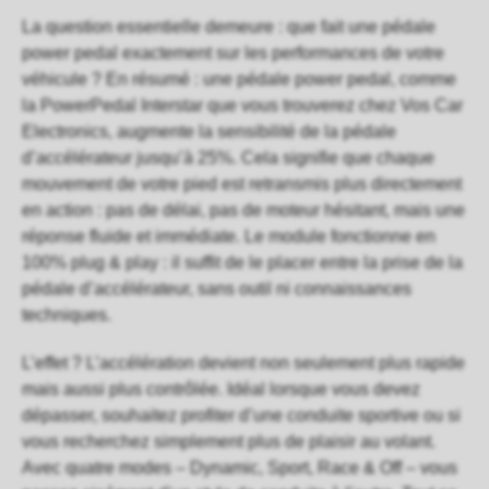
La question essentielle demeure : que fait une pédale
power pedal exactement sur les performances de votre
véhicule ? En résumé : une pédale power pedal, comme
la PowerPedal Interstar que vous trouverez chez
Vos Car
Electronics
, augmente la sensibilité de la pédale
d’accélérateur jusqu’à 25%. Cela signifie que chaque
mouvement de votre pied est retransmis plus directement
en action : pas de délai, pas de moteur hésitant, mais une
réponse fluide et immédiate. Le module fonctionne en
100% plug & play : il suffit de le placer entre la prise de la
pédale d’accélérateur, sans outil ni connaissances
techniques.
L’effet ? L’accélération devient non seulement plus rapide
mais aussi plus contrôlée. Idéal lorsque vous devez
dépasser, souhaitez profiter d’une conduite sportive ou si
vous recherchez simplement plus de plaisir au volant.
Avec quatre modes – Dynamic, Sport, Race & Off – vous