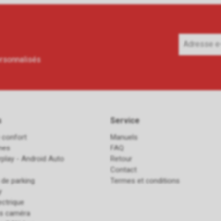
ersonnalisés
s
Service
 confort
Manuels
ines
FAQ
rplay - Android Auto
Retour
Contact
 de parking
Termes et conditions
y
ectrique
es caméra