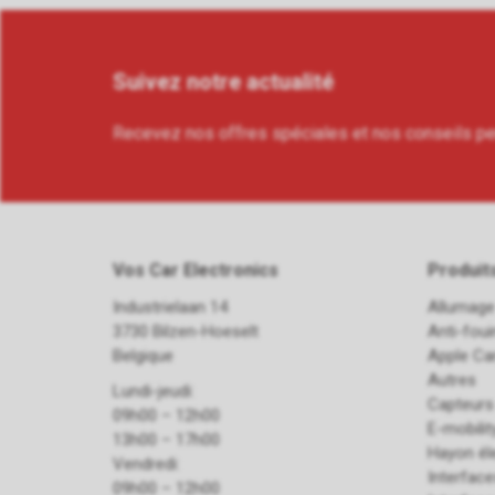
Suivez notre actualité
Recevez nos offres spéciales et nos conseils p
Vos Car Electronics
Produit
Industrielaan 14
Allumage
3730 Bilzen-Hoeselt
Anti-fou
Belgique
Apple Ca
Autres
Lundi-jeudi:
Capteurs
09h00 – 12h00
E-mobilit
13h00 – 17h00
Hayon él
Vendredi:
Interfac
09h00 – 12h00