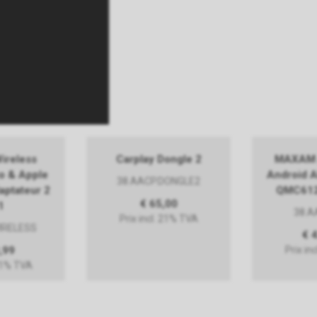
reless
Carplay Dongle 2
MAXAM 
o & Apple
Android 
38.AACP.DONGLE2
aptateur 2
QMC6125
€ 65,00
1
38.A
Prix incl. 21% TVA
IRELESS
€ 
,99
Prix in
 21% TVA