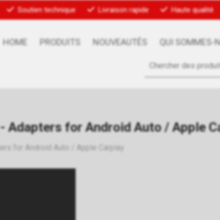
Soutien technique
Livraison rapide
Haute qualité
HOME
PRODUITS
NOUVEAUTÉS
QUI SOMMES-
 - Adapters for Android Auto / Apple C
ers for Android Auto / Apple Carplay