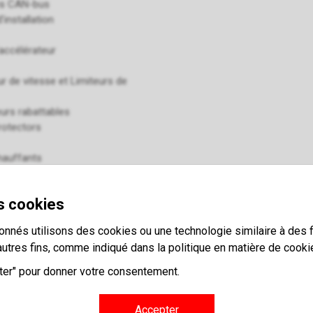
es CAN-bus
'installation
accélérateur
r de vitesse et Limiteurs de
urs rabattables
rotectors
hauffants
 pour GSM
de détection d'angle mort
s cookies
 d'alarme
onnés utilisons des cookies ou une technologie similaire à des f
s de caméra
autres fins, comme indiqué dans la politique en matière de cooki
race (Traçabilité des véhicules)
 de remplacement/ véhicule de
pter" pour donner votre consentement.
age centralisé
Accepter