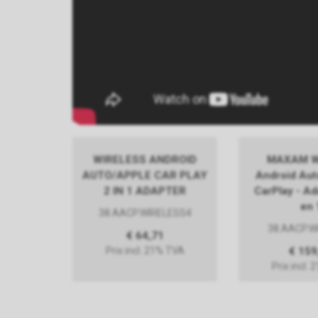
WIRELESS ANDROID
MAXAM Wi
AUTO/APPLE CAR PLAY
Android Aut
2 IN 1 ADAPTER
CarPlay - Ad
en 
38.AACP.WIRELESS4
38.AACP.W
€ 64,71
Prix incl. 21% TVA
€ 159
Prix incl.