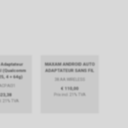
Adaptateur
MAXAM ANDROID AUTO
AI (Qualcomm
ADAPTATEUR SANS FIL
, 4 + 64g)
38.AA.WIRELESS
ACP.AI31
€ 110,00
423,38
Prix incl. 21% TVA
cl. 21% TVA