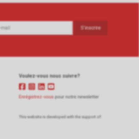
Voulez-vous nous suivre?
Enrégistrez-vous
pour notre newsletter
This website is developed with the support of: