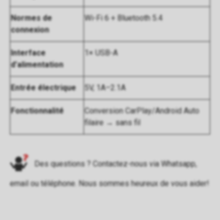
Normes de
Wi-Fi 6 + Bluetooth 5.4
connexion
Interface
1× USB-A
d’alimentation
Entrée électrique
5V, 1A–2.1A
Fonctionnalité
Conversion CarPlay/Android Auto
filaire → sans fil
Des questions ? Contactez-nous via
Whatsapp
,
email
ou
téléphone
. Nous sommes heureux de vous aider!