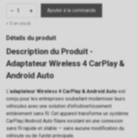
−
+
> 5 en stock
Détails du produit
Description du Produit -
Adaptateur Wireless 4 CarPlay &
Android Auto
L’
adaptateur Wireless 4 CarPlay & Android Auto
est
conçu pour les entreprises souhaitant moderniser leurs
véhicules avec une solution d’infodivertissement
entièrement sans fil. Cet appareil transforme un système
CarPlay/Android Auto filaire existant en une connexion
sans fil rapide et stable — sans aucune modification du
véhicule ou de l’unité principale.