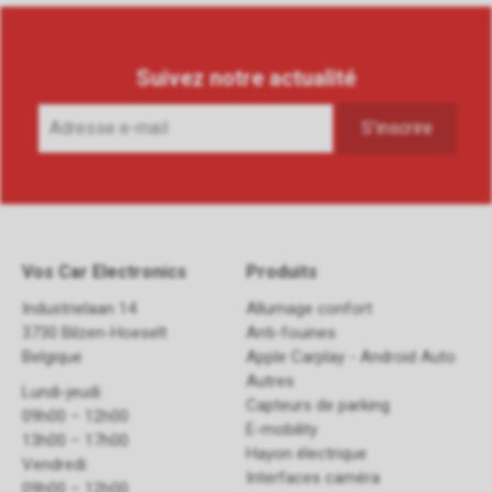
Suivez notre actualité
Vos Car Electronics
Produits
Industrielaan 14
Allumage confort
3730 Bilzen-Hoeselt
Anti-fouines
Belgique
Apple Carplay - Android Auto
Autres
Lundi-jeudi:
Capteurs de parking
09h00 – 12h00
E-mobility
13h00 – 17h00
Hayon électrique
Vendredi:
Interfaces caméra
09h00 – 12h00