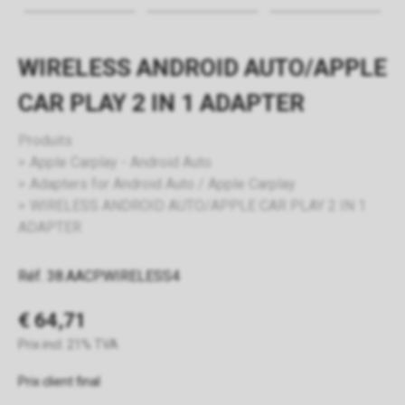
WIRELESS ANDROID AUTO/APPLE
CAR PLAY 2 IN 1 ADAPTER
Produits
Apple Carplay - Android Auto
Adapters for Android Auto / Apple Carplay
WIRELESS ANDROID AUTO/APPLE CAR PLAY 2 IN 1
ADAPTER
Réf. 38.AACP.WIRELESS4
€ 64,71
Prix incl. 21% TVA
Prix client final