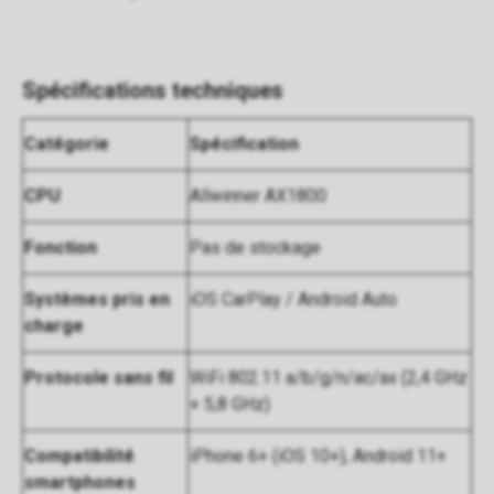
Spécifications techniques
Catégorie
Spécification
CPU
Allwinner AX1800
Fonction
Pas de stockage
Systèmes pris en
iOS CarPlay / Android Auto
charge
Protocole sans fil
WiFi 802.11 a/b/g/n/ac/ax (2,4 GHz
+ 5,8 GHz)
Compatibilité
iPhone 6+ (iOS 10+), Android 11+
smartphones