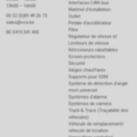
Interfaces CAN-bus
13h00 – 16h00
Matériel d'installation
00 32 (0)89 49 26 73
Outlet
sales@vos.be
Pédale d'accélérateur
Piles
BE 0419.541.430
Régulateur de vitesse et
Limiteurs de vitesse
Rétroviseurs rabattables
Screen protectors
Sécurité
Sièges chauffants
Supports pour GSM
Système de détection d'angle
mort universel
Systèmes d'alarme
Systèmes de caméra
Track & Trace (Traçabilité des
véhicules)
Véhicule de remplacement/
véhicule de location