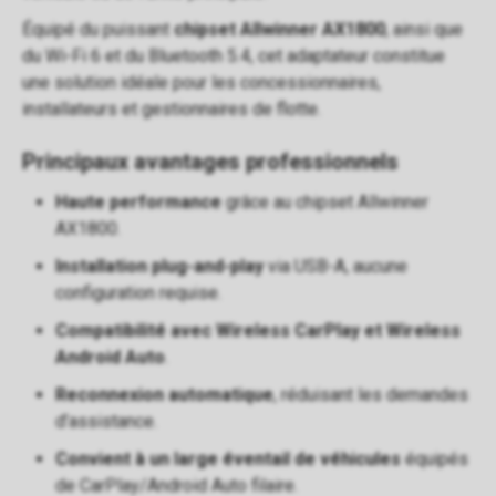
Équipé du puissant
chipset Allwinner AX1800
, ainsi que
du Wi-Fi 6 et du Bluetooth 5.4, cet adaptateur constitue
une solution idéale pour les concessionnaires,
installateurs et gestionnaires de flotte.
Principaux avantages professionnels
Haute performance
grâce au chipset Allwinner
AX1800.
Installation plug-and-play
via USB-A, aucune
configuration requise.
Compatibilité avec Wireless CarPlay et Wireless
Android Auto
.
Reconnexion automatique
, réduisant les demandes
d’assistance.
Convient à un large éventail de véhicules
équipés
de CarPlay/Android Auto filaire.