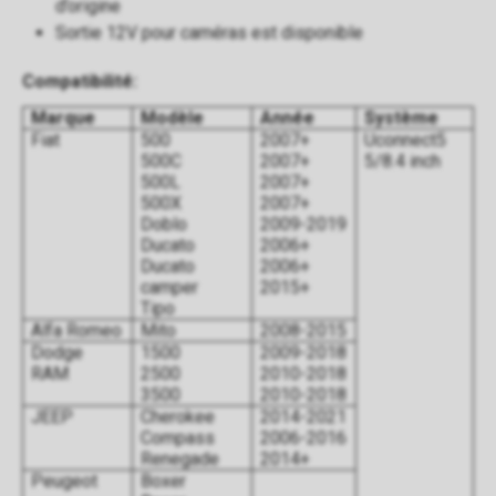
d’origine
Sortie 12V pour caméras est disponible
Compatibilité:
Marque
Modèle
Année
Système
Fiat
500
2007+
Uconne
ct5
500C
2007+
5/8.4 inch
500L
2007+
500X
2007+
Doblo
2009-2019
Ducato
2006+
Ducato
2006+
camper
2015+
Tipo
Alfa Romeo
Mito
2008-2015
Dodge
1500
2009-2018
RAM
2500
2010-2018
3500
2010-2018
JEEP
Cherokee
2014-2021
Compass
2006-2016
Renegade
2014+
Peugeot
Boxer