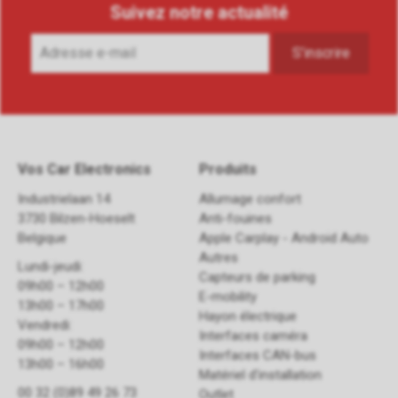
Suivez notre actualité
Vos Car Electronics
Produits
Industrielaan 14
Allumage confort
3730 Bilzen-Hoeselt
Anti-fouines
Belgique
Apple Carplay - Android Auto
Autres
Lundi-jeudi:
Capteurs de parking
09h00 – 12h00
E-mobility
13h00 – 17h00
Hayon électrique
Vendredi:
Interfaces caméra
09h00 – 12h00
Interfaces CAN-bus
13h00 – 16h00
Matériel d'installation
00 32 (0)89 49 26 73
Outlet