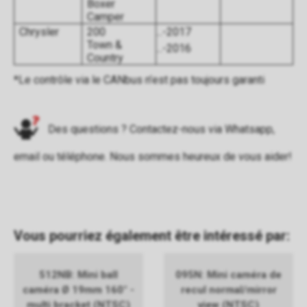
Boxer
Camper
Chrysler
200
...-2017
Town &
...-2016
Country
*Le contrôle via le CANbus n’est pas toujours garanti
Des questions ? Contactez-nous via
Whatsapp
,
email
ou
téléphone
. Nous sommes heureux de vous aider!
Vous pourriez également être intéressé par:
512NB: Mini ball
095N: Mini caméra de
caméra Ø 19mm 160° -
recul normal/mirror
multi bracket (NTSC)
view (NTSC)