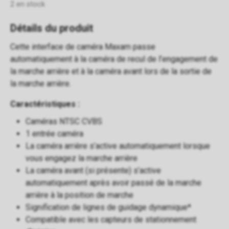
2 en stock
Détails du produit
Cette interface de caméra Maxam passe
automatiquement à la caméra de recul de l’engagement de
la marche arrière et à la caméra avant lors de la sortie de
la marche arrière.
Caractéristiques :
Caméras NTSC CVBS
1 entrée caméra
La caméra arrière s’active automatiquement lorsque
vous engagez la marche arrière
La caméra avant (si présente) s’active
automatiquement après avoir passé de la marche
arrière à la position de marche
Signification de lignes de guidage dynamique*
Compatible avec les capteurs de stationnement