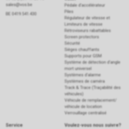
sales@vos.be
Pédale d'accélérateur
Piles
BE 0419.541.430
Régulateur de vitesse et
Limiteurs de vitesse
Rétroviseurs rabattables
Screen protectors
Sécurité
Sièges chauffants
Supports pour GSM
Système de détection d'angle
mort universel
Systèmes d'alarme
Systèmes de caméra
Track & Trace (Traçabilité des
véhicules)
Véhicule de remplacement/
véhicule de location
Verrouillage centralisé
Service
Voulez-vous nous suivre?