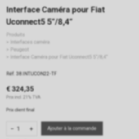
Interface Caméra pour Fiat
Uconnect5 5“/8,4“
Produits
Interfaces caméra
Peugeot
Interface Caméra pour Fiat Uconnect5 5“/8,4“
Réf. 38.INT.UCON22-TF
€ 324,35
Prix incl. 21% TVA
Prix client final
−
+