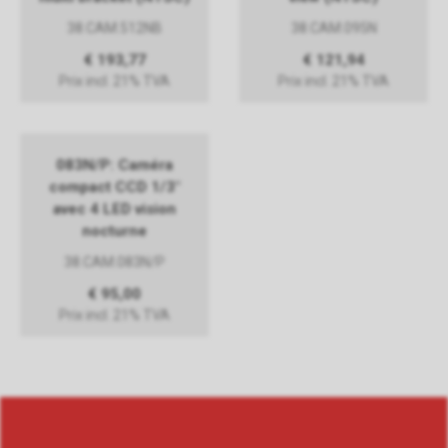
38.CAM.512NB
38.CAM.095N
€ 193,77
€ 121,94
Prix incl. 21% TVA
Prix incl. 21% TVA
083N/P: Caméra
compact CCD 1/3"
avec 4 LED vision
nocturne
38.CAM.083N/P
€ 95,00
Prix incl. 21% TVA